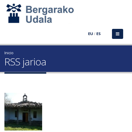
EU
/
ES
Inicio
RSS jarioa