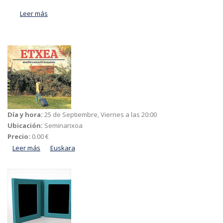
Leer más
acerca de El servicio Herribus tendrá un horario
especial en agosto
Día y hora:
25 de Septiembre, Viernes a las 20:00
Ubicación:
Seminarixoa
Precio:
0.00 €
Leer más
acerca de ETXEA
Euskara