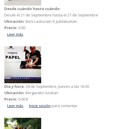
Desde cuándo hasta cuándo:
Desde el
21 de Septiembre
hasta el
27 de Septiembre
Ubicación:
Boni Laskurain 9, Jubilatuetan
Precio:
0.00
Leer más
acerca de NOLA ETA NON BIZI NAHI DUT BIZITZA OSOAN
Día y hora:
24 de Septiembre, Jueves a las 16:30
Ubicación:
Bergarako Azokan
Precio:
0.00 €
Leer más
acerca de TXONTXONGILO TAILERRA ADINEKO
Inicie sesión
para comentar
PERTSONENTZAT