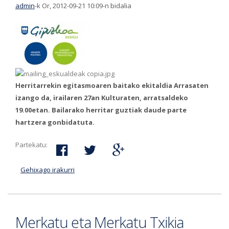
admin
-k Or, 2012-09-21 10:09-n bidalia
Herritarrekin egitasmoaren baitako ekitaldia Arrasaten
izango da, irailaren 27an Kulturaten, arratsaldeko
19.00etan. Bailarako herritar guztiak daude parte
hartzera gonbidatuta.
Partekatu:
Gehixago irakurri
Debagoieneko herritarrek Gizarte Politika eta
Garapen Ekonomikoa landuko dituzte
Gipuzkoako Foru Aldundiko ordezkariekin
batera-ri buruz
Merkatu eta Merkatu Txikia