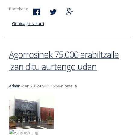
Partekatu:
Gehixago irakurri
Zabalotegi eta Martoko txiki-txokoak irailaren
17an zabalduko dira-ri buruz
Agorrosinek 75.000 erabiltzaile
izan ditu aurtengo udan
admin
-k Ar, 2012-09-11 15:59-n bidalia