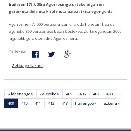
Irailaren 17tik 23ra Agorrosingo urteko bigarren
garbiketa dela eta kirol instalazioa itxita egongo da.
Agorrosinen 75.000 pertsona izan dira uda honetan, hau da,
eguneko 860 pertsonako bataz bestekoa. Zortzi egunetan 2000
lagunetik gora etorri dira Agorrosinera.
Partekatu:
Gehixago irakurri
Agorrosinek 75.000 erabiltzaile izan ditu
aurtengo udan-ri buruz
Orriak
…
« lehenengoa
‹ aurrekoa
405
406
407
408
409
410
411
412
413
hurrengoa ›
azkena »