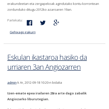
erakundeetan eta zergapekoak agindutako kontu korrontean
zordunduko ditugu 2012ko azaroaren 19an.
Partekatu:
Gehixago irakurri
Merkatu eta Merkatu Txikia tasen 2012ko
hirugarren hiruhileko erreziboak ordaintzeko
epea azaroaren 19an bukatzen da-ri buruz
Eskulan ikastaroa hasiko da
urriaren 3an Angiozarren
admin
-k Ar, 2012-09-18 10:20-n bidalia
Izen-emate epea irailaren 28ra arte dago zabalik
Angiozarko liburutegian.