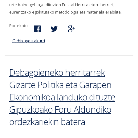
urte baino gehiago dituzten Euskal Herrira etorri berriei,
eurentzako egokitutako metodologia eta materiala erabilita.
Partekatu:
Gehixago irakurri
Irekita Bergarako Udal Euskaltegian
etorkinentzako euskara ikastaroetan izena
emateko epea-ri buruz
Debagoieneko herritarrek
Gizarte Politika eta Garapen
Ekonomikoa landuko dituzte
Gipuzkoako Foru Aldundiko
ordezkariekin batera