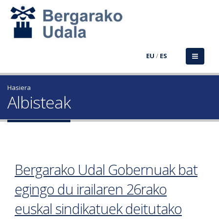
EU
/
ES
Hasiera
Albisteak
Bergarako Udal Gobernuak bat
egingo du irailaren 26rako
euskal sindikatuek deitutako