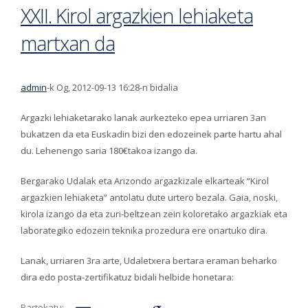
XXII. Kirol argazkien lehiaketa
martxan da
admin
-k Og, 2012-09-13 16:28-n bidalia
Argazki lehiaketarako lanak aurkezteko epea urriaren 3an
bukatzen da eta Euskadin bizi den edozeinek parte hartu ahal
du. Lehenengo saria 180€takoa izango da.
Bergarako Udalak eta Arizondo argazkizale elkarteak “Kirol
argazkien lehiaketa” antolatu dute urtero bezala. Gaia, noski,
kirola izango da eta zuri-beltzean zein koloretako argazkiak eta
laborategiko edozein teknika prozedura ere onartuko dira.
Lanak, urriaren 3ra arte, Udaletxera bertara eraman beharko
dira edo posta-zertifikatuz bidali helbide honetara:
Partekatu: