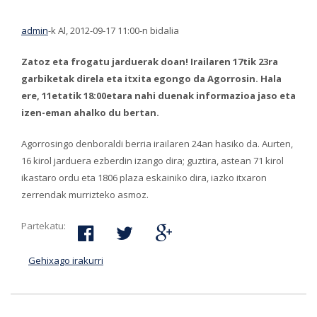
admin
-k Al, 2012-09-17 11:00-n bidalia
Zatoz eta frogatu jarduerak doan! Irailaren 17tik 23ra
garbiketak direla eta itxita egongo da Agorrosin. Hala
ere, 11etatik 18:00etara nahi duenak informazioa jaso eta
izen-eman ahalko du bertan.
Agorrosingo denboraldi berria irailaren 24an hasiko da. Aurten,
16 kirol jarduera ezberdin izango dira; guztira, astean 71 kirol
ikastaro ordu eta 1806 plaza eskainiko dira, iazko itxaron
zerrendak murrizteko asmoz.
Partekatu:
Gehixago irakurri
Irailaren 24an hasiko da Agorroasingo
denboraldi berria-ri buruz