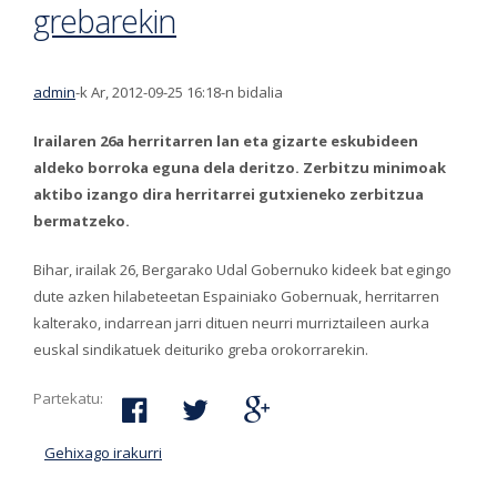
grebarekin
admin
-k Ar, 2012-09-25 16:18-n bidalia
Irailaren 26a herritarren lan eta gizarte eskubideen
aldeko borroka eguna dela deritzo. Zerbitzu minimoak
aktibo izango dira herritarrei gutxieneko zerbitzua
bermatzeko.
Bihar, irailak 26, Bergarako Udal Gobernuko kideek bat egingo
dute azken hilabeteetan Espainiako Gobernuak, herritarren
kalterako, indarrean jarri dituen neurri murriztaileen aurka
euskal sindikatuek deituriko greba orokorrarekin.
Partekatu:
Gehixago irakurri
Bergarako Udal Gobernuak bat egingo du
irailaren 26rako euskal sindikatuek deitutako