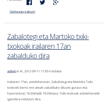
Gehixago irakurri
XXII. Kirol argazkien lehiaketa martxan da-ri
buruz
Zabalotegi eta Martoko txiki-
txokoak irailaren 17an
zabalduko dira
admin
-k Ar, 2012-09-11 17:30-n bidalia
Irailaren 17an, astelehenean, Zabalotegi eta Martoko Txiki-
txokoek berriz ere ateak zabalduko dituzte guraso eta
haurrentzat, 16:30etatik 19:30etara. Txiki-txokoak astelehenetik
igandera irekitzen dira.