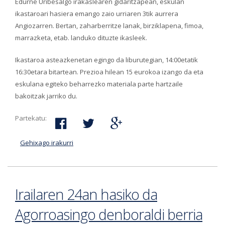
Edurne Uribesalgo irakaslearen gidaritzapean, eskulan
ikastaroari hasiera emango zaio urriaren 3tik aurrera
Angiozarren. Bertan, zaharberritze lanak, birziklapena, fimoa,
marrazketa, etab. landuko dituzte ikasleek.
Ikastaroa asteazkenetan egingo da liburutegian, 14:00etatik
16:30etara bitartean. Prezioa hilean 15 eurokoa izango da eta
eskulana egiteko beharrezko materiala parte hartzaile
bakoitzak jarriko du.
Partekatu:
Gehixago irakurri
Eskulan ikastaroa hasiko da urriaren 3an
Angiozarren-ri buruz
Irailaren 24an hasiko da
Agorroasingo denboraldi berria