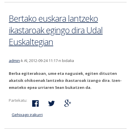
grebarekin-ri buruz
Bertako euskara lantzeko
ikastaroak egingo dira Udal
Euskaltegian
admin
-k Al, 2012-09-24 11:17-n bidalia
Berba egiterakoan, ume eta nagusiek, egiten dituzten
akatsik ohikoenak lantzeko ikastaroak izango dira. Izen-
emateko epea urriaren 5ean bukatzen da.
Partekatu:
Gehixago irakurri
Bertako euskara lantzeko ikastaroak egingo
dira Udal Euskaltegian-ri buruz