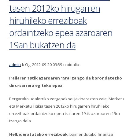
tasen 2012ko hirugarren
hiruhileko erreziboak
ordaintzeko epea azaroaren
19an bukatzen da
admin
-k Og, 2012-09-20 09:59-n bidalia
Irailaren 19tik azaroaren 19ra izango da borondatezko
diru-sarrera egiteko epea.
Bergarako udalerriko zergapekoei jakinarazten zaie, Merkatu
eta Merkatu Txikia tasen 2012ko hirugarren hiruhileko
erreziboak ordaintzeko epea irailaren 19tik azaroaren 19ra
izango dela.
Helbideratutako erreziboak
, baimendutako finantza