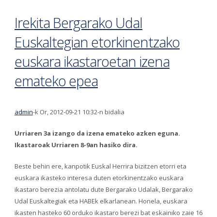
Irekita Bergarako Udal
Euskaltegian etorkinentzako
euskara ikastaroetan izena
emateko epea
admin
-k Or, 2012-09-21 10:32-n bidalia
Urriaren 3a izango da izena emateko azken eguna.
Ikastaroak Urriaren 8-9an hasiko dira.
Beste behin ere, kanpotik Euskal Herrira bizitzen etorri eta
euskara ikasteko interesa duten etorkinentzako euskara
ikastaro berezia antolatu dute Bergarako Udalak, Bergarako
Udal Euskaltegiak eta HABEk elkarlanean. Honela, euskara
ikasten hasteko 60 orduko ikastaro berezi bat eskainiko zaie 16