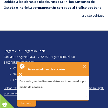
Debido a las obras de Bidekurutzeta 14, los cantones de
Osteta e Ikerleku permanecerán cerrados al tráfico peatonal
albiste gehiago
Bergara.eus - Bergarako Udala
San Martin Agirre plaza, 1. 20570 Bergara (Gipuzkoa)
B@Z ARRETA ZERBITZUA:
010, Bergaratik deituz gero
Acerca del uso de cookies
943 77 91 00, Bergaraz kanpotik deituz gero
Faxa 943 77 91 63
Esta web guarda diversos datos en tu ordenador por
medio de cookies.
Pribatutasun politika eta lege oharra
/
Política de privacidad y aviso legal
Iruzurraren Aurkako Politika
/
Política Antifraude
-
leer más