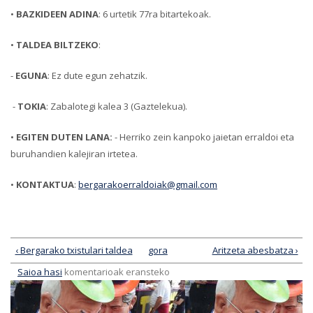
•
BAZKIDEEN ADINA
: 6 urtetik 77ra bitartekoak.
•
TALDEA BILTZEKO
:
-
EGUNA
: Ez dute egun zehatzik.
-
TOKIA
: Zabalotegi kalea 3 (Gaztelekua).
•
EGITEN DUTEN LANA:
- Herriko zein kanpoko jaietan erraldoi eta
buruhandien kalejiran irtetea.
•
KONTAKTUA
:
bergarakoerraldoiak@gmail.com
‹ Bergarako txistulari taldea
gora
Aritzeta abesbatza ›
Saioa hasi
komentarioak eransteko