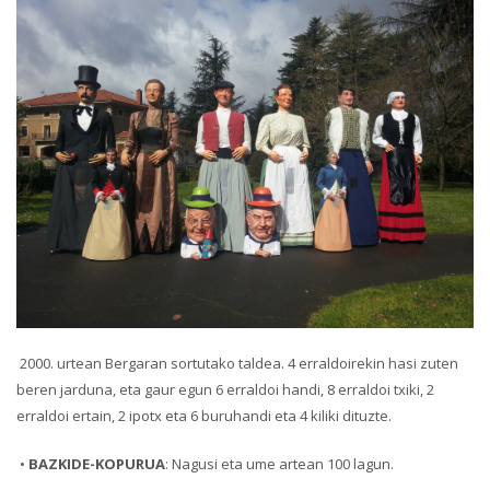
2000. urtean Bergaran sortutako taldea. 4 erraldoirekin hasi zuten
beren jarduna, eta gaur egun 6 erraldoi handi, 8 erraldoi txiki, 2
erraldoi ertain, 2 ipotx eta 6 buruhandi eta 4 kiliki dituzte.
•
BAZKIDE-KOPURUA
: Nagusi eta ume artean 100 lagun.