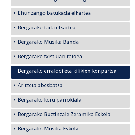
Ehunzango batukada elkartea
Bergarako taila elkartea
Bergarako Musika Banda
Bergarako txistulari taldea
Bergarako erraldoi eta kilikien konpartsa
Aritzeta abesbatza
Bergarako koru parrokiala
Bergarako Buztinzale Zeramika Eskola
Bergarako Musika Eskola