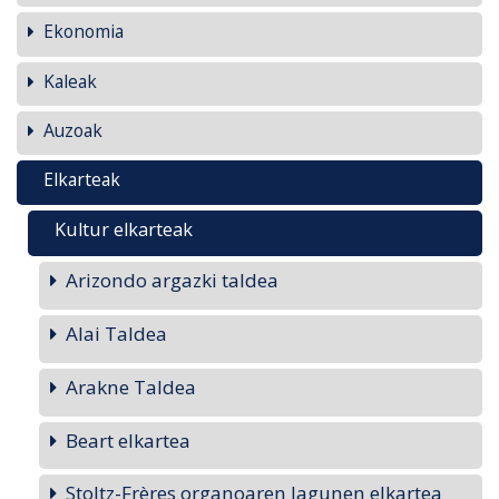
Ekonomia
Kaleak
Auzoak
Elkarteak
Kultur elkarteak
Arizondo argazki taldea
Alai Taldea
Arakne Taldea
Beart elkartea
Stoltz-Frères organoaren lagunen elkartea