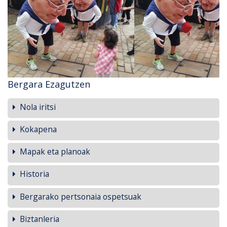
Bergara Ezagutzen
Nola iritsi
Kokapena
Mapak eta planoak
Historia
Bergarako pertsonaia ospetsuak
Biztanleria