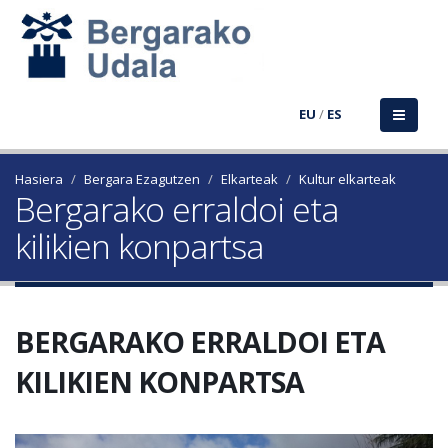
EU
/
ES
Hasiera
Bergara Ezagutzen
Elkarteak
Kultur elkarteak
Bergarako erraldoi eta
kilikien konpartsa
BERGARAKO ERRALDOI ETA
KILIKIEN KONPARTSA