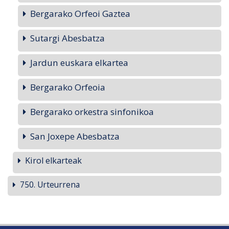
Bergarako Orfeoi Gaztea
Sutargi Abesbatza
Jardun euskara elkartea
Bergarako Orfeoia
Bergarako orkestra sinfonikoa
San Joxepe Abesbatza
Kirol elkarteak
750. Urteurrena