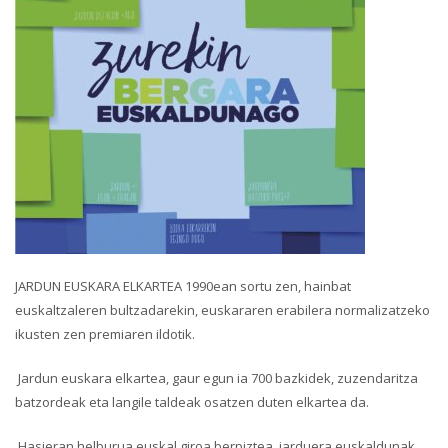
JARDUN EUSKARA ELKARTEA 1990ean sortu zen, hainbat
euskaltzaleren bultzadarekin, euskararen erabilera normalizatzeko
ikusten zen premiaren ildotik.
Jardun euskara elkartea, gaur egun ia 700 bazkidek, zuzendaritza
batzordeak eta langile taldeak osatzen duten elkartea da.
Hasieran helburua euskal giroa berpiztea, jarduera euskaldunak