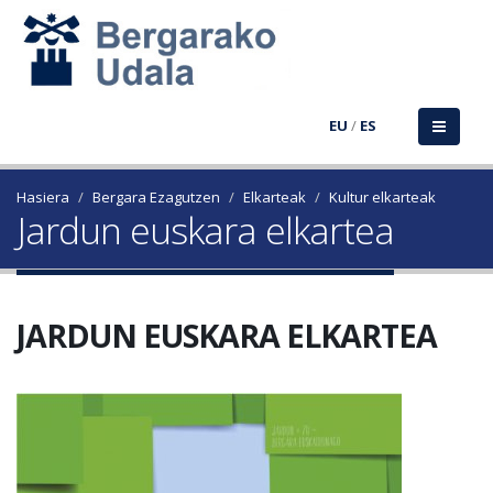
EU
/
ES
Hasiera
Bergara Ezagutzen
Elkarteak
Kultur elkarteak
Jardun euskara elkartea
JARDUN EUSKARA ELKARTEA