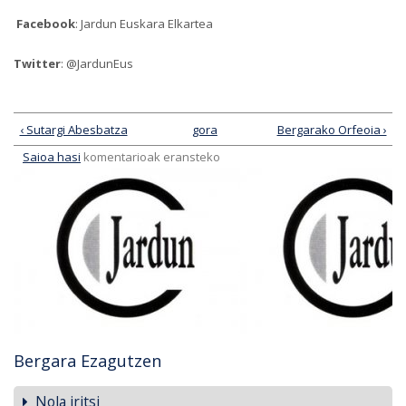
Facebook
: Jardun Euskara Elkartea
Twitter
: @JardunEus
‹ Sutargi Abesbatza
gora
Bergarako Orfeoia ›
Saioa hasi
komentarioak eransteko
Bergara Ezagutzen
Nola iritsi