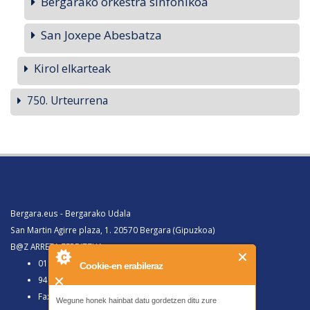
Bergarako orkestra sinfonikoa
San Joxepe Abesbatza
Kirol elkarteak
750. Urteurrena
Bergara.eus - Bergarako Udala
San Martin Agirre plaza, 1. 20570 Bergara (Gipuzkoa)
B@Z ARRETA ZERBITZUA:
010, Bergaratik deituz gero
Cookie-en erabileraz
943 77 91 00, Bergaraz kanpotik deituz gero
Faxa 943 77 91 63
Wegune honek hainbat datu gordetzen ditu zure