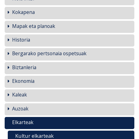
Kokapena
Mapak eta planoak
Historia
Bergarako pertsonaia ospetsuak
Biztanleria
Ekonomia
Kaleak
Auzoak
Elkarteak
Kultur elkarteak