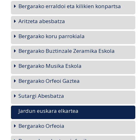
Bergarako erraldoi eta kilikien konpartsa
Aritzeta abesbatza
Bergarako koru parrokiala
Bergarako Buztinzale Zeramika Eskola
Bergarako Musika Eskola
Bergarako Orfeoi Gaztea
Sutargi Abesbatza
Jardun euskara elkartea
Bergarako Orfeoia