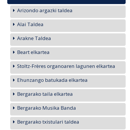
Arizondo argazki taldea
Alai Taldea
Arakne Taldea
Beart elkartea
Stoltz-Frères organoaren lagunen elkartea
Ehunzango batukada elkartea
Bergarako taila elkartea
Bergarako Musika Banda
Bergarako txistulari taldea