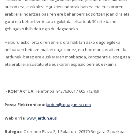
bultzatzea, euskaltzale guztien indarrak batzea eta euskararen
erabilera indartzea baziren ere behar berriak sortzen joan dira eta
garai eta behar berrietara egokituta, elkarteak 30 urte baino
gehiagoko ibilbidea egin du dagoeneko.
Helburu asko lortu diren arren, oraindik lan asko dago egiteko
helburuen betetze-mailari dagokionez, eta horretan jarraitzen du
Jardunek, batez ere euskararen motibazioa, kontzientzia, ezagutza
eta erabilera sustatu eta euskarari espazio berriak eskainiz.
•
KONTAKTUA
: Telefonoa: 943763661 / 605 712469
Posta Elektronikoa
:
jardun@topagunea.com
Web orria
:
www.jardun.eus
Bulegoa
: Oxirondo Plaza 2, 1.Solairua - 20570 Bergara Gipuzkoa