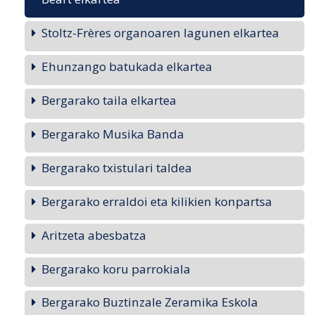
Stoltz-Frères organoaren lagunen elkartea
Ehunzango batukada elkartea
Bergarako taila elkartea
Bergarako Musika Banda
Bergarako txistulari taldea
Bergarako erraldoi eta kilikien konpartsa
Aritzeta abesbatza
Bergarako koru parrokiala
Bergarako Buztinzale Zeramika Eskola