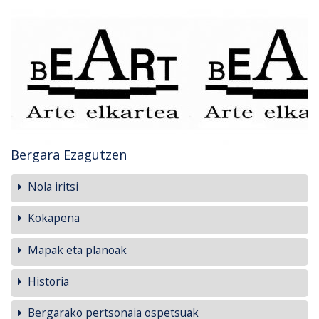
Bergara Ezagutzen
Nola iritsi
Kokapena
Mapak eta planoak
Historia
Bergarako pertsonaia ospetsuak