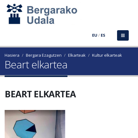
EU
/
ES
Hasiera
Bergara Ezagutzen
Elkarteak
Kultur elkarteak
Beart elkartea
BEART ELKARTEA