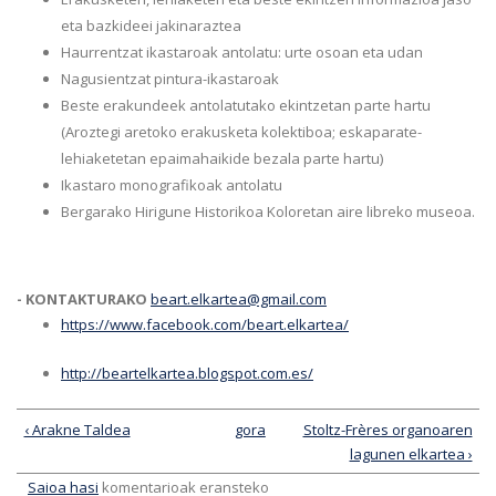
eta bazkideei jakinaraztea
Haurrentzat ikastaroak antolatu: urte osoan eta udan
Nagusientzat pintura-ikastaroak
Beste erakundeek antolatutako ekintzetan parte hartu
(Aroztegi aretoko erakusketa kolektiboa; eskaparate-
lehiaketetan epaimahaikide bezala parte hartu)
Ikastaro monografikoak antolatu
Bergarako Hirigune Historikoa Koloretan aire libreko museoa.
-
KONTAKTURAKO
beart.elkartea@gmail.com
https://www.facebook.com/beart.elkartea/
http://beartelkartea.blogspot.com.es/
‹ Arakne Taldea
gora
Stoltz-Frères organoaren
lagunen elkartea ›
Saioa hasi
komentarioak eransteko