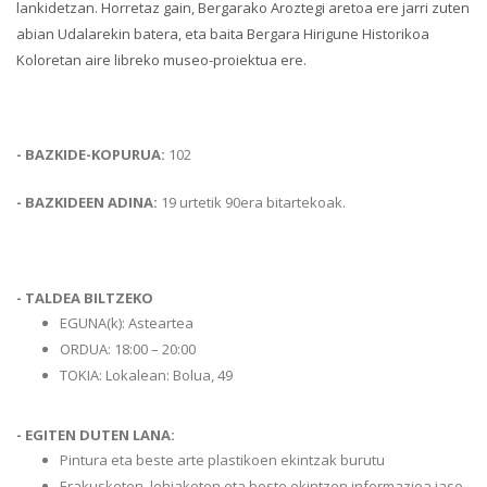
lankidetzan. Horretaz gain, Bergarako Aroztegi aretoa ere jarri zuten
abian Udalarekin batera, eta baita Bergara Hirigune Historikoa
Koloretan aire libreko museo-proiektua ere.
- BAZKIDE-KOPURUA:
102
- BAZKIDEEN ADINA:
19 urtetik 90era bitartekoak.
- TALDEA BILTZEKO
EGUNA(k): Asteartea
ORDUA: 18:00 – 20:00
TOKIA: Lokalean: Bolua, 49
- EGITEN DUTEN LANA:
Pintura eta beste arte plastikoen ekintzak burutu
Erakusketen, lehiaketen eta beste ekintzen informazioa jaso