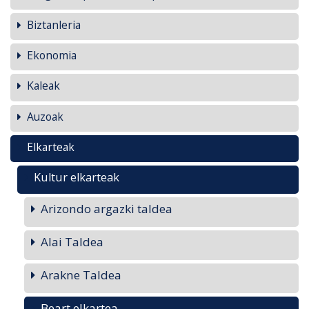
Biztanleria
Ekonomia
Kaleak
Auzoak
Elkarteak
Kultur elkarteak
Arizondo argazki taldea
Alai Taldea
Arakne Taldea
Beart elkartea