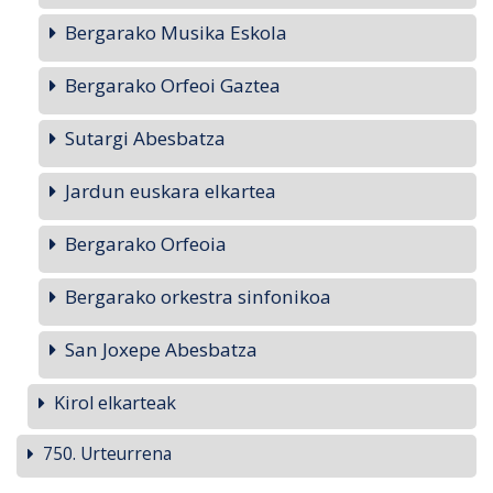
Bergarako Musika Eskola
Bergarako Orfeoi Gaztea
Sutargi Abesbatza
Jardun euskara elkartea
Bergarako Orfeoia
Bergarako orkestra sinfonikoa
San Joxepe Abesbatza
Kirol elkarteak
750. Urteurrena