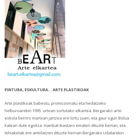
PINTURA, ESKULTURA... ARTE PLASTIKOAK
Arte plastikoak babestu, promozionatu eta hedatzeko
helburuarekin 1995. urtean sortutako elkartea. Bergarako arte-
eskola berriro martxan jartzea ere lortu zuen, eta gaur egun Bolua
kalean dute egoitza. Hainbat ikastaro ematen dituzte bertan, eta
lehiaketak ere antolatzen dituzte herrian Bergarako Udalarekin