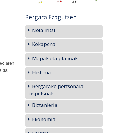
Bergara Ezagutzen
Nola iritsi
Kokapena
Mapak eta planoak
feoiaren
a da.
Historia
Bergarako pertsonaia
ospetsuak
Biztanleria
Ekonomia