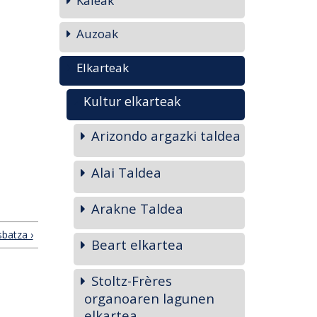
Kaleak
Auzoak
Elkarteak
Kultur elkarteak
Arizondo argazki taldea
Alai Taldea
Arakne Taldea
sbatza ›
Beart elkartea
Stoltz-Frères
organoaren lagunen
elkartea