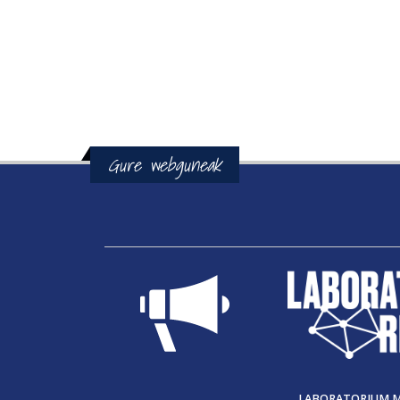
Gure webguneak
LABORATORIUM 