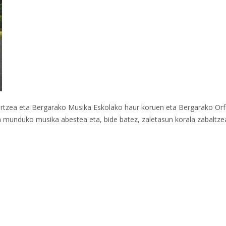
ertzea eta Bergarako Musika Eskolako haur koruen eta Bergarako Or
ta munduko musika abestea eta, bide batez, zaletasun korala zabaltze