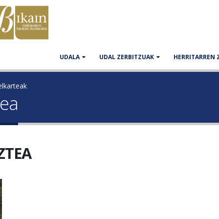
UDALA
UDAL ZERBITZUAK
HERRITARREN 
elkarteak
tea
ZTEA