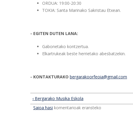
ORDUA: 19:00-20:30
TOKIA: Santa Marinako Sakristau Etxean.
- EGITEN DUTEN LANA:
Gabonetako kontzertua.
Elkartrukeak beste herrietako abesbatzekin.
- KONTAKTURAKO
bergarakoorfeoia@gmail.com
‹ Bergarako Musika Eskola
Saioa hasi
komentarioak eransteko