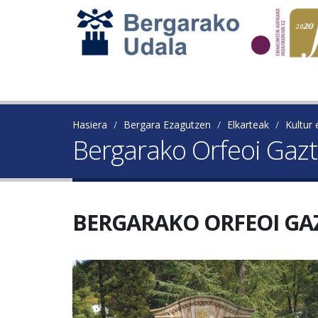
Hasiera
Bergara Ezagutzen
Elkarteak
Kultur 
Bergarako Orfeoi Gaz
BERGARAKO ORFEOI GA