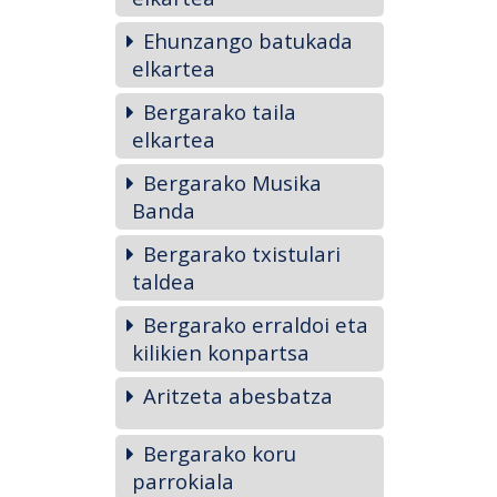
Ehunzango batukada
elkartea
Bergarako taila
elkartea
Bergarako Musika
Banda
Bergarako txistulari
taldea
Bergarako erraldoi eta
kilikien konpartsa
Aritzeta abesbatza
Bergarako koru
parrokiala