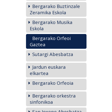
Bergarako Buztinzale
Zeramika Eskola
Bergarako Musika
Eskola
Bergarako Orfeoi
Gaztea
Sutargi Abesbatza
Jardun euskara
elkartea
Bergarako Orfeoia
Bergarako orkestra
sinfonikoa
San Joxepe Abesbatza