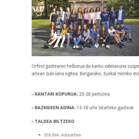
Orfeoi gaztearen helburua da kantu-zaletasuna susp
artean zubi-lana egitea. Bergarako, Euskal Herriko e
- KANTARI KOPURUA:
25-28 pertsona
- BAZKIDEEN ADINA:
13-18 urte bitarteko gazteak
- TALDEA BILTZEKO
EGUNA: Asteartea