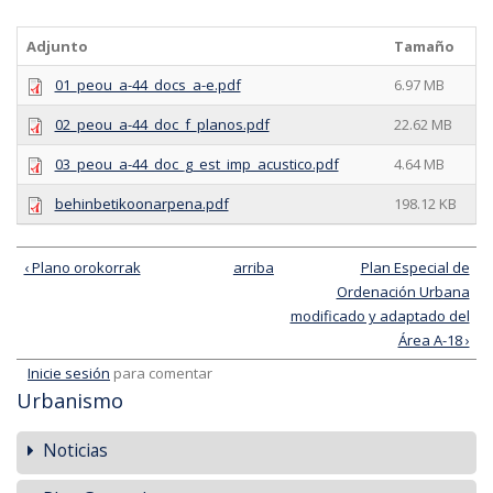
Adjunto
Tamaño
01_peou_a-44_docs_a-e.pdf
6.97 MB
02_peou_a-44_doc_f_planos.pdf
22.62 MB
03_peou_a-44_doc_g_est_imp_acustico.pdf
4.64 MB
behinbetikoonarpena.pdf
198.12 KB
‹ Plano orokorrak
arriba
Plan Especial de
Ordenación Urbana
modificado y adaptado del
Área A-18 ›
Inicie sesión
para comentar
Urbanismo
Noticias