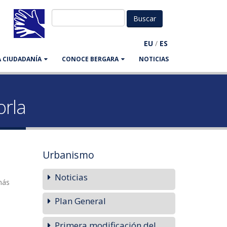
EU
/
ES
LA CIUDADANÍA
CONOCE BERGARA
NOTICIAS
orla
Urbanismo
Noticias
más
Plan General
Primera modificación del