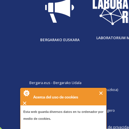
LABORATORIUM 
BERGARAKO EUSKARA
Bergara.eus - Bergarako Udala
San Martin Agirre plaza, 1. 20570 Bergara (Gipuzkoa)
B@Z ARRETA ZERBITZUA:
Acerca del uso de cookies
010, Bergaratik deituz gero
943 77 91 00, Bergaraz kanpotik deituz gero
Esta web guarda diversos datos en tu ordenador por
Faxa 943 77 91 63
medio de cookies.
Pribatutasun politika eta lege oharra
/
Política de privacida