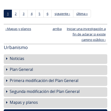
Páginas
1
2
3
4
5
6
siguiente ›
última »
‹ Mapas y planos
arriba
Iniciar una investigación a
fin de aclarar si existe
camino público ›
Urbanismo
Noticias
Plan General
Primera modificación del Plan General
Segunda modificación del Plan General
Mapas y planos