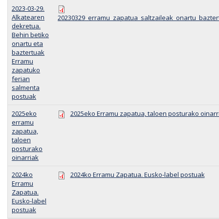
2023-03-29.
Alkatearen
20230329_erramu_zapatua_saltzaileak_onartu_baztert
dekretua.
Behin betiko
onartu eta
baztertuak
Erramu
zapatuko
ferian
salmenta
postuak
2025eko
2025eko Erramu zapatua, taloen posturako oinarr
erramu
zapatua,
taloen
posturako
oinarriak
2024ko
2024ko Erramu Zapatua. Eusko-label postuak
Erramu
Zapatua.
Eusko-label
postuak