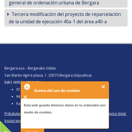
general de ordenación urbana de Bergara
Tercera modificación del proyecto de reparcelación
de la unidad de ejecución 40a-1 del área a40-a
Bergara.eus - Bergarako Udala
San Martin Agirre plaza, 1. 20570 Bergara (Gipuzkoa)
B@Z ARRETA ZERBITZUA:
010, Bergaratik deituz gero
Acerca del uso de cookies
943 77 91 00, Bergaraz kanpotik deituz gero
Faxa 943 77 91 63
Esta web guarda diversos datos en tu ordenador por
medio de cookies.
Pribatutasun politika eta lege oharra
/
Política de privacidad y aviso legal
Iruzurraren Aurkako Politika
/
Política Antifraude
-