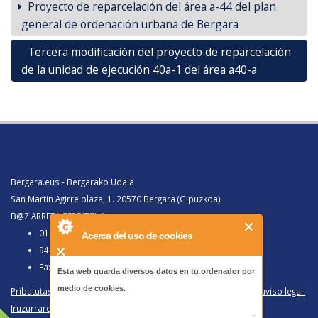
Proyecto de reparcelación del área a-44 del plan
general de ordenación urbana de Bergara
Tercera modificación del proyecto de reparcelación
de la unidad de ejecución 40a-1 del área a40-a
Bergara.eus - Bergarako Udala
San Martin Agirre plaza, 1. 20570 Bergara (Gipuzkoa)
B@Z ARRETA ZERBITZUA:
010, Bergaratik deituz gero
Acerca del uso de cookies
943 77 91 00, Bergaraz kanpotik deituz gero
Faxa 943 77 91 63
Esta web guarda diversos datos en tu ordenador por
medio de cookies.
Pribatutasun politika eta lege oharra
/
Política de privacidad y aviso legal
Iruzurraren Aurkako Politika
/
Política Antifraude
-