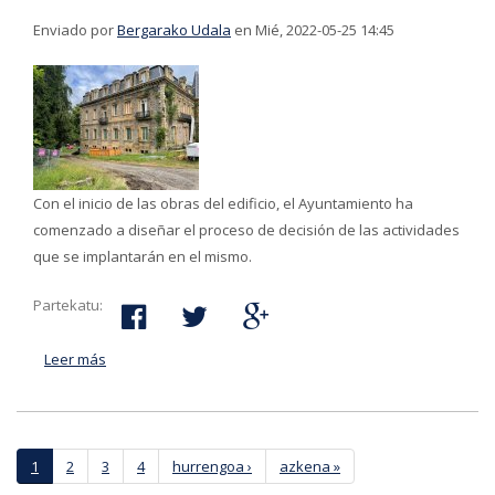
Enviado por
Bergarako Udala
en Mié, 2022-05-25 14:45
Con el inicio de las obras del edificio, el Ayuntamiento ha
comenzado a diseñar el proceso de decisión de las actividades
que se implantarán en el mismo.
Partekatu:
Leer más
acerca de Comienzan las obras del edificio de
Arrizuriaga para convertirse sede de actividades
culturales
Páginas
1
2
3
4
hurrengoa ›
azkena »