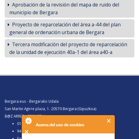
Aprobación de la revisión del mapa de ruido del
municipio de Bergara
Proyecto de reparcelación del área a-44 del plan
general de ordenación urbana de Bergara
Tercera modificación del proyecto de reparcelación
de la unidad de ejecución 40a-1 del área a40-a
Bergara.eus - Bergarako Udala
San Martin Agirre plaza, 1. 20570 Bergara (Gipuzkoa)
B@Z ARRETA ZERBITZUA:
010, Bergaratik deituz gero
Acerca del uso de cookies
943 77 91 00, Bergaraz kanpotik deituz gero
Faxa 943 77 91 63