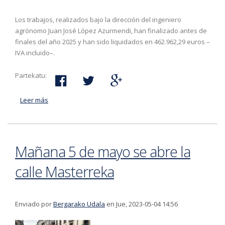
Los trabajos, realizados bajo la dirección del ingeniero
agrónomo Juan José López Azurmendi, han finalizado antes de
finales del año 2025 y han sido liquidados en 462.962,29 euros –
IVA incluido–.
Partekatu:
Leer más
acerca de Conducción de suministro de agua de la red
pública a los caseríos del Barrio de Aranerreka. Las
obras se han llevado a cabo con subvención del
Gobierno Vasco (programa EREIN)
Mañana 5 de mayo se abre la
calle Masterreka
Enviado por
Bergarako Udala
en Jue, 2023-05-04 14:56