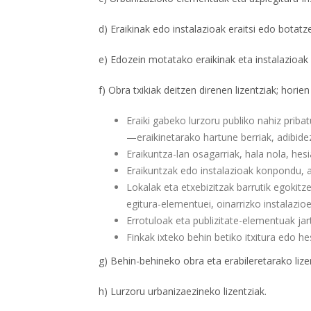
d) Eraikinak edo instalazioak eraitsi edo botatze
e) Edozein motatako eraikinak eta instalazioak e
f) Obra txikiak deitzen direnen lizentziak; hori
Eraiki gabeko lurzoru publiko nahiz priba
—eraikinetarako hartune berriak, adibid
Eraikuntza-lan osagarriak, hala nola, hes
Eraikuntzak edo instalazioak konpondu, a
Lokalak eta etxebizitzak barrutik egokitze
egitura-elementuei, oinarrizko instalazioei
Errotuloak eta publizitate-elementuak jar
Finkak ixteko behin betiko itxitura edo he
g) Behin-behineko obra eta erabileretarako lize
h) Lurzoru urbanizaezineko lizentziak.