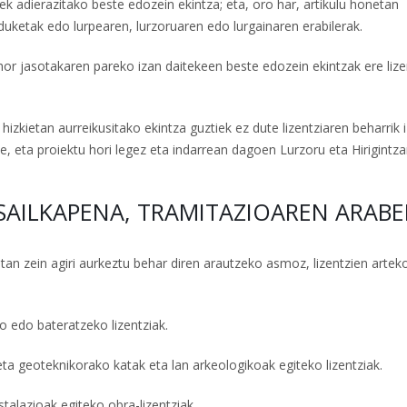
ek adierazitako beste edozein ekintza; eta, oro har, artikulu honetan
duketak edo lurpearen, lurzoruaren edo lurgainaren erabilerak.
r jasotakaren pareko izan daitekeen beste edozein ekintzak ere lize
zkietan aurreikusitako ekintza guztiek ez dute lizentziaren beharrik 
, eta proiektu hori legez eta indarrean dagoen Lurzoru eta Hirigintz
N SAILKAPENA, TRAMITAZIOAREN ARAB
tan zein agiri aurkeztu behar diren arautzeko asmoz, lizentzien artek
ko edo bateratzeko lizentziak.
a geoteknikorako katak eta lan arkeologikoak egiteko lizentziak.
talazioak egiteko obra-lizentziak.