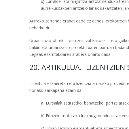
x) Lurralde- eta hirigintza-antolamenduko tresn
aurreikusitakoen antzeko lanak dakartzaten jar
Aurreko zerrenda erabat osoa ez denez, orokorrean ho
beharko du.
Urbanizazio-obrek —oso zein zatikakoek— eta goiko hi
baldin eta urbanizazio-proiektu baten barruan badaude
Legeak ezarritakoaren arabera onartu bada.
20. ARTIKULUA.- LIZENTZIE
Lizentzia-eskaeretan eta lizentzia emateko prozedure
honako sailkapena ezarri da:
a) Lursailak zatitzetko, banatzeko, partzelatze
b) Edozein motatako lur-mugimenduak, azterket
c) Urbanizazioko elementuak eta azpiegitura-ins