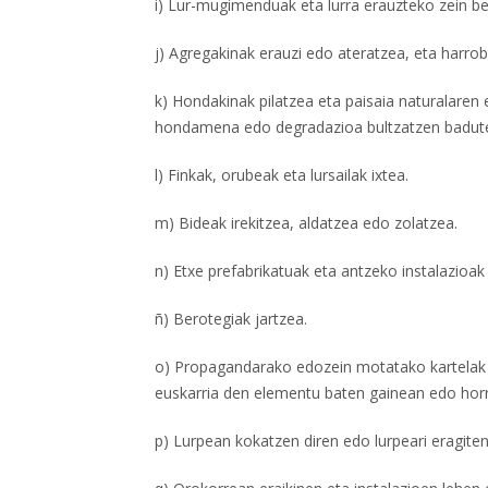
i) Lur-mugimenduak eta lurra erauzteko zein b
j) Agregakinak erauzi edo ateratzea, eta harrob
k) Hondakinak pilatzea eta paisaia naturalaren e
hondamena edo degradazioa bultzatzen badut
l) Finkak, orubeak eta lursailak ixtea.
m) Bideak irekitzea, aldatzea edo zolatzea.
n) Etxe prefabrikatuak eta antzeko instalazioak
ñ) Berotegiak jartzea.
o) Propagandarako edozein motatako kartelak ed
euskarria den elementu baten gainean edo horr
p) Lurpean kokatzen diren edo lurpeari eragiten