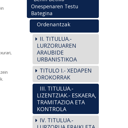
Onespenaren Testu
in
Bategina
Ordenantzak
II. TITULUA.-
LURZORUAREN
ARAUBIDE
xurari,
URBANISTIKOA
TITULO I.- XEDAPEN
ozein
OROKORRAK
k.
III. TITULUA.-
LIZENTZIAK.- ESKAERA,
TRAMITAZIOA ETA
KONTROLA
IV. TITULUA.-
LURZORUA ERAIKI ETA