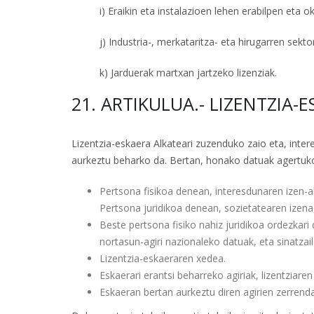
i) Eraikin eta instalazioen lehen erabilpen eta o
j) Industria-, merkataritza- eta hirugarren sektor
k) Jarduerak martxan jartzeko lizenziak.
21. ARTIKULUA.- LIZENTZIA
Lizentzia-eskaera Alkateari zuzenduko zaio eta, inte
aurkeztu beharko da. Bertan, honako datuak agertuko
Pertsona fisikoa denean, interesdunaren izen-a
Pertsona juridikoa denean, sozietatearen izena, 
Beste pertsona fisiko nahiz juridikoa ordezkari
nortasun-agiri nazionaleko datuak, eta sinatzai
Lizentzia-eskaeraren xedea.
Eskaerari erantsi beharreko agiriak, lizentziar
Eskaeran bertan aurkeztu diren agirien zerrend