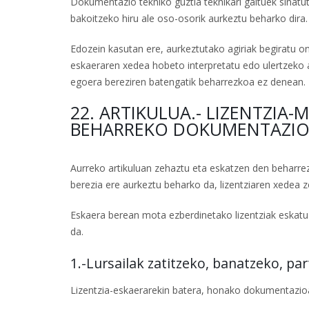
Dokumentazio tekniko guztia teknikari gaituek sinatu
bakoitzeko hiru ale oso-osorik aurkeztu beharko dira.
Edozein kasutan ere, aurkeztutako agiriak begiratu ond
eskaeraren xedea hobeto interpretatu edo ulertzeko a
egoera bereziren batengatik beharrezkoa ez denean.
22. ARTIKULUA.- LIZENTZIA
BEHARREKO DOKUMENTAZIO 
Aurreko artikuluan zehaztu eta eskatzen den beharre
berezia ere aurkeztu beharko da, lizentziaren xedea z
Eskaera berean mota ezberdinetako lizentziak eskat
da.
1.-Lursailak zatitzeko, banatzeko, par
Lizentzia-eskaerarekin batera, honako dokumentazio