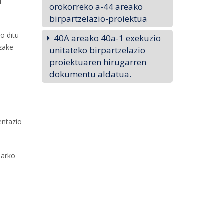
i
orokorreko a-44 areako
birpartzelazio-proiektua
o ditu
40A areako 40a-1 exekuzio
ezake
unitateko birpartzelazio
proiektuaren hirugarren
dokumentu aldatua.
entazio
harko