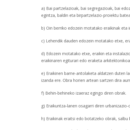
a) Bai partzelazioak, bai segregazioak, bai ed
egintza, baldin eta birpartzelazio-proiektu bat
b) Oin berriko edozein motatako eraikinak eta i
c) Lehendik dauden edozein motatako etxe, era
d) Edozein motatako etxe, eraikin eta instalazi
eraikinaren egiturari edo eraketa arkitektonikoa
e) Eraikinen barne-antolaketa aldatzen duten la
izanda ere. Obra horien artean sartzen dira au
f) Behin-behineko izaeraz egingo diren obrak.
g) Eraikuntza-lanen osagarri diren urbanizazio-
h) Eraikinak eraitsi edo botatzeko obrak, salbu