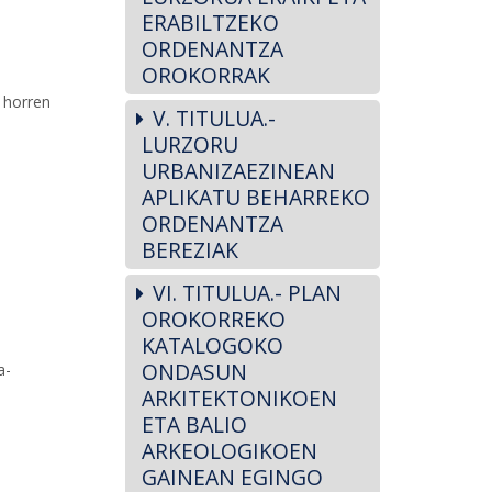
ERABILTZEKO
ORDENANTZA
OROKORRAK
a horren
V. TITULUA.-
LURZORU
URBANIZAEZINEAN
APLIKATU BEHARREKO
ORDENANTZA
BEREZIAK
VI. TITULUA.- PLAN
OROKORREKO
KATALOGOKO
ONDASUN
a-
ARKITEKTONIKOEN
ETA BALIO
ARKEOLOGIKOEN
GAINEAN EGINGO