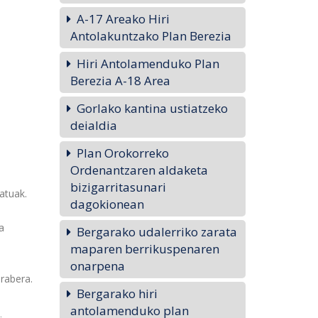
A-17 Areako Hiri
Antolakuntzako Plan Berezia
Hiri Antolamenduko Plan
Berezia A-18 Area
Gorlako kantina ustiatzeko
deialdia
Plan Orokorreko
Ordenantzaren aldaketa
bizigarritasunari
atuak.
dagokionean
a
Bergarako udalerriko zarata
maparen berrikuspenaren
onarpena
arabera.
Bergarako hiri
antolamenduko plan