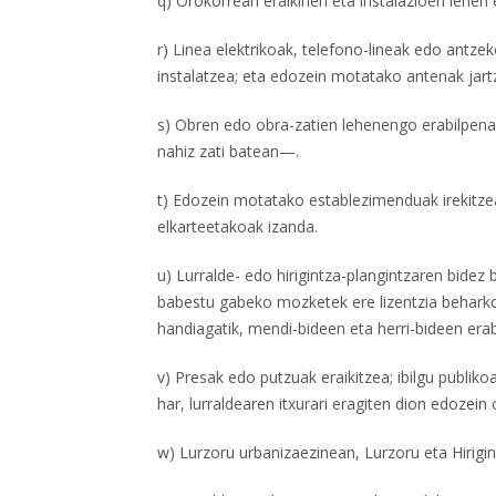
q) Orokorrean eraikinen eta instalazioen lehen 
r) Linea elektrikoak, telefono-lineak edo antz
instalatzea; eta edozein motatako antenak jart
s) Obren edo obra-zatien lehenengo erabilpena,
nahiz zati batean—.
t) Edozein motatako establezimenduak irekitzea
elkarteetakoak izanda.
u) Lurralde- edo hirigintza-plangintzaren bide
babestu gabeko mozketek ere lizentzia behark
handiagatik, mendi-bideen eta herri-bideen era
v) Presak edo putzuak eraikitzea; ibilgu publik
har, lurraldearen itxurari eragiten dion edozein 
w) Lurzoru urbanizaezinean, Lurzoru eta Hirigi