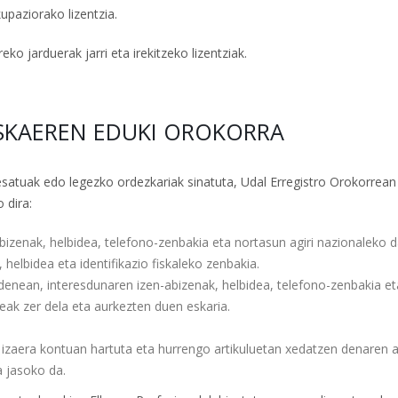
kupaziorako lizentzia.
eko jarduerak jarri eta irekitzeko lizentziak.
-ESKAEREN EDUKI OROKORRA
resatuak edo legezko ordezkariak sinatuta, Udal Erregistro Orokorrean
 dira:
bizenak, helbidea, telefono-zenbakia eta nortasun agiri nazionaleko d
helbidea eta identifikazio fiskaleko zenbakia.
 denean, interesdunaren izen-abizenak, helbidea, telefono-zenbakia et
leak zer dela eta aurkezten duen eskaria.
en izaera kontuan hartuta eta hurrengo artikuluetan xedatzen denaren 
a jasoko da.