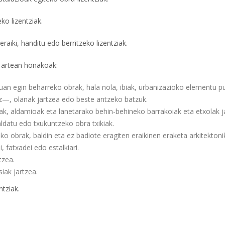
ko lizentziak.
raiki, handitu edo berritzeko lizentziak.
en artean honakoak:
tuan egin beharreko obrak, hala nola, ibiak, urbanizazioko elementu p
ez—, olanak jartzea edo beste antzeko batzuk.
iak, aldamioak eta lanetarako behin-behineko barrakoiak eta etxolak j
ldatu edo txukuntzeko obra txikiak.
ko obrak, baldin eta ez badiote eragiten eraikinen eraketa arkitektoni
, fatxadei edo estalkiari.
tzea.
siak jartzea.
ntziak.