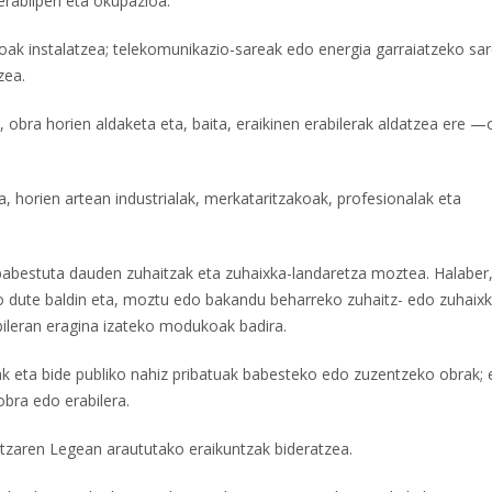
erabilpen eta okupazioa.
ekoak instalatzea; telekomunikazio-sareak edo energia garraiatzeko sa
zea.
 obra horien aldaketa eta, baita, eraikinen erabilerak aldatzea ere —
, horien artean industrialak, merkataritzakoak, profesionalak eta
z babestuta dauden zuhaitzak eta zuhaixka-landaretza moztea. Halaber
o dute baldin eta, moztu edo bakandu beharreko zuhaitz- edo zuhai
bileran eragina izateko modukoak badira.
oak eta bide publiko nahiz pribatuak babesteko edo zuzentzeko obrak; 
obra edo erabilera.
ntzaren Legean araututako eraikuntzak bideratzea.