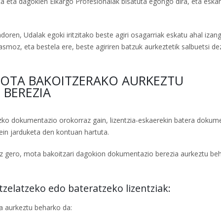
ta eta dagokien Elkargo Profesionalak bisatuta egongo dira, eta eskar
oren, Udalak egoki iritzitako beste agiri osagarriak eskatu ahal izang
smoz, eta bestela ere, beste agiriren batzuk aurkeztetik salbuetsi d
-MOTA BAKOITZERAKO AURKEZTU
BEREZIA
zko dokumentazio orokorraz gain, lizentzia-eskaerekin batera dokum
ein jarduketa den kontuan hartuta.
uz gero, mota bakoitzari dagokion dokumentazio berezia aurkeztu be
tzelatzeko edo bateratzeko lizentziak:
a aurkeztu beharko da: