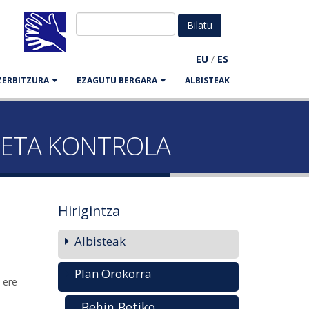
EU
/
ES
ZERBITZURA
EZAGUTU BERGARA
ALBISTEAK
OA ETA KONTROLA
Hirigintza
Albisteak
Plan Orokorra
 ere
Behin Betiko