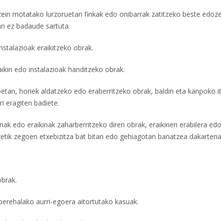
ozein motatako lurzoruetan finkak edo onibarrak zatitzeko beste edoze
ean ez badaude sartuta.
nstalazioak eraikitzeko obrak.
ikin edo instalazioak handitzeko obrak.
oetan, horiek aldatzeko edo eraberritzeko obrak, baldin eta kanpoko it
ri eragiten badiete.
nak edo eraikinak zaharberritzeko diren obrak, eraikinen erabilera ed
rretik zegoen etxebizitza bat bitan edo gehiagotan banatzea dakartena
obrak.
 berehalako aurri-egoera aitortutako kasuak.