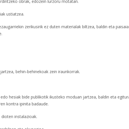
erdintzeko obrak, edozein lurzoru motatan.
iak ustiatzea.
zaugarriekin zerikusirik ez duten materialak biltzea, baldin eta paisai
e.
 jartzea, behin-behinekoak zein iraunkorrak.
o hesiak bide publikotik ikusteko moduan jartzea, baldin eta egitur
en kontra ipinita badaude.
 dioten instalazioak.