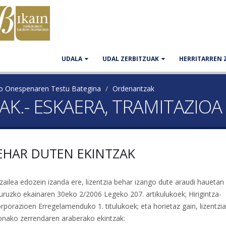
UDALA
UDAL ZERBITZUAK
HERRITARREN 
ko Onespenaren Testu Bategina
Ordenantzak
TZIAK.- ESKAERA, TRAMITAZI
 BEHAR DUTEN EKINTZAK
zailea edozein izanda ere, lizentzia behar izango dute araudi hauetan
 buruzko ekainaren 30eko 2/2006 Legeko 207. artikulukoek; Hirigintza-
rporazioen Erregelamenduko 1. titulukoek; eta horietaz gain, lizentzia
onako zerrendaren araberako ekintzak: