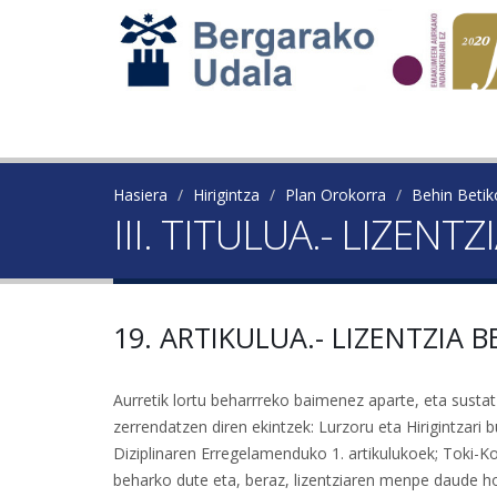
Hasiera
Hirigintza
Plan Orokorra
Behin Beti
III. TITULUA.- LIZEN
19. ARTIKULUA.- LIZENTZIA
Aurretik lortu beharrreko baimenez aparte, eta sustat
zerrendatzen diren ekintzek: Lurzoru eta Hirigintzari
Diziplinaren Erregelamenduko 1. artikulukoek; Toki-Ko
beharko dute eta, beraz, lizentziaren menpe daude h