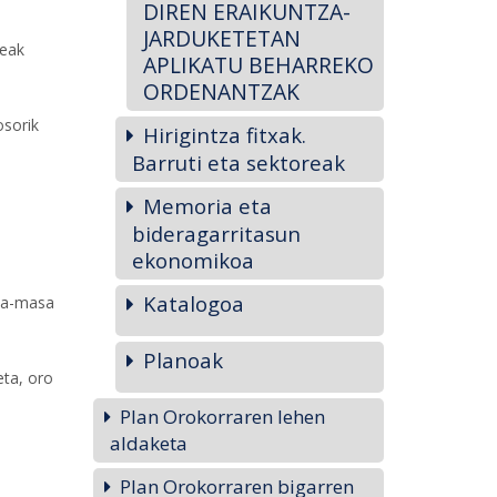
DIREN ERAIKUNTZA-
JARDUKETETAN
reak
APLIKATU BEHARREKO
ORDENANTZAK
osorik
Hirigintza fitxak.
Barruti eta sektoreak
Memoria eta
bideragarritasun
ekonomikoa
,
Katalogoa
xka-masa
Planoak
eta, oro
Plan Orokorraren lehen
aldaketa
Plan Orokorraren bigarren