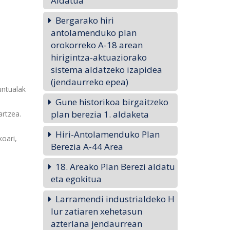
Aldatua
Bergarako hiri
antolamenduko plan
orokorreko A-18 arean
hirigintza-aktuaziorako
sistema aldatzeko izapidea
(jendaurreko epea)
untualak
Gune historikoa birgaitzeko
plan berezia 1. aldaketa
artzea.
Hiri-Antolamenduko Plan
koari,
Berezia A-44 Area
18. Areako Plan Berezi aldatu
eta egokitua
Larramendi industrialdeko H
lur zatiaren xehetasun
azterlana jendaurrean