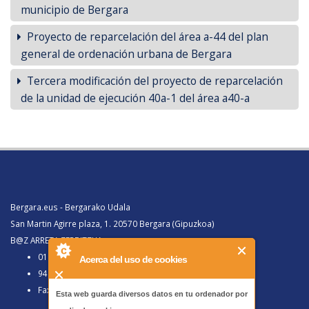
municipio de Bergara
Proyecto de reparcelación del área a-44 del plan
general de ordenación urbana de Bergara
Tercera modificación del proyecto de reparcelación
de la unidad de ejecución 40a-1 del área a40-a
Bergara.eus - Bergarako Udala
San Martin Agirre plaza, 1. 20570 Bergara (Gipuzkoa)
B@Z ARRETA ZERBITZUA:
010, Bergaratik deituz gero
Acerca del uso de cookies
943 77 91 00, Bergaraz kanpotik deituz gero
Faxa 943 77 91 63
Esta web guarda diversos datos en tu ordenador por