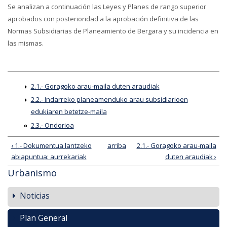
Se analizan a continuación las Leyes y Planes de rango superior
aprobados con posterioridad a la aprobación definitiva de las
Normas Subsidiarias de Planeamiento de Bergara y su incidencia en
las mismas.
2.1.- Goragoko arau-maila duten araudiak
2.2.- Indarreko planeamenduko arau subsidiarioen
edukiaren betetze-maila
2.3.- Ondorioa
‹ 1.- Dokumentua lantzeko
arriba
2.1.- Goragoko arau-maila
abiapuntua: aurrekariak
duten araudiak ›
Urbanismo
Noticias
Plan General