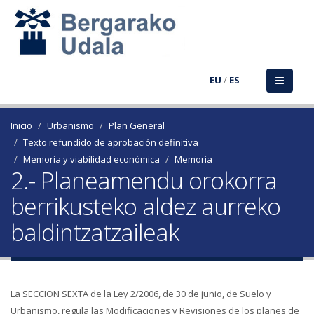
EU
/
ES
Inicio
Urbanismo
Plan General
Texto refundido de aprobación definitiva
Memoria y viabilidad económica
Memoria
2.- Planeamendu orokorra
berrikusteko aldez aurreko
baldintzatzaileak
La SECCION SEXTA de la Ley 2/2006, de 30 de junio, de Suelo y
Urbanismo, regula las Modificaciones y Revisiones de los planes de