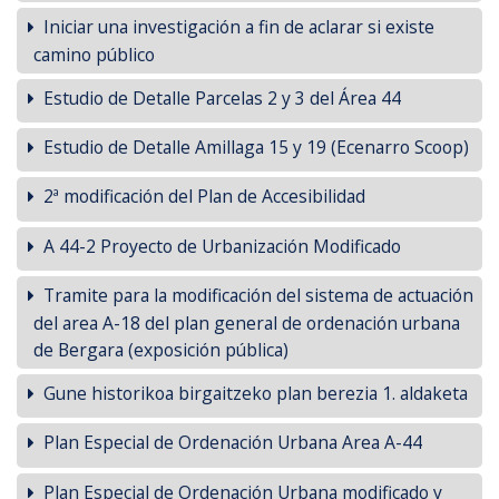
Iniciar una investigación a fin de aclarar si existe
camino público
Estudio de Detalle Parcelas 2 y 3 del Área 44
Estudio de Detalle Amillaga 15 y 19 (Ecenarro Scoop)
2ª modificación del Plan de Accesibilidad
A 44-2 Proyecto de Urbanización Modificado
Tramite para la modificación del sistema de actuación
del area A-18 del plan general de ordenación urbana
de Bergara (exposición pública)
Gune historikoa birgaitzeko plan berezia 1. aldaketa
Plan Especial de Ordenación Urbana Area A-44
Plan Especial de Ordenación Urbana modificado y