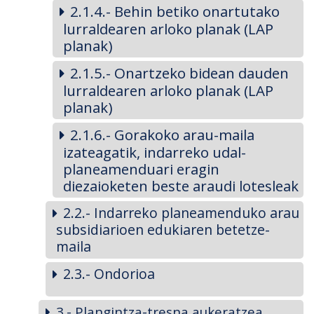
2.1.4.- Behin betiko onartutako
lurraldearen arloko planak (LAP
planak)
2.1.5.- Onartzeko bidean dauden
lurraldearen arloko planak (LAP
planak)
2.1.6.- Gorakoko arau-maila
izateagatik, indarreko udal-
planeamenduari eragin
diezaioketen beste araudi lotesleak
2.2.- Indarreko planeamenduko arau
subsidiarioen edukiaren betetze-
maila
2.3.- Ondorioa
3.- Plangintza-tresna aukeratzea