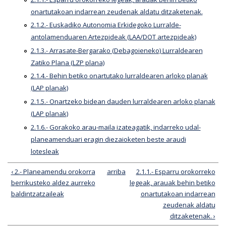
onartutakoan indarrean zeudenak aldatu ditzaketenak.
2.1.2.- Euskadiko Autonomia Erkidegoko Lurralde-
antolamenduaren Artezpideak (LAA/DOT artezpideak)
2.1.3.- Arrasate-Bergarako (Debagoieneko) Lurraldearen
Zatiko Plana (LZP plana)
2.1.4.- Behin betiko onartutako lurraldearen arloko planak
(LAP planak)
2.1.5.- Onartzeko bidean dauden lurraldearen arloko planak
(LAP planak)
2.1.6.- Gorakoko arau-maila izateagatik, indarreko udal-
planeamenduari eragin diezaioketen beste araudi
lotesleak
‹ 2.- Planeamendu orokorra
arriba
2.1.1.- Esparru orokorreko
berrikusteko aldez aurreko
legeak, arauak behin betiko
baldintzatzaileak
onartutakoan indarrean
zeudenak aldatu
ditzaketenak. ›