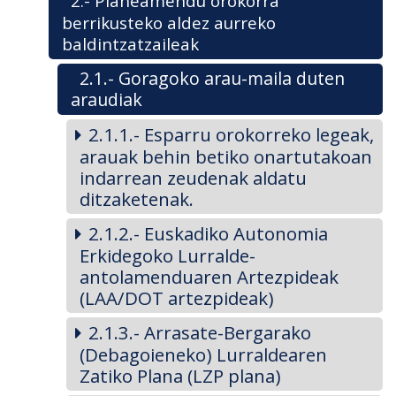
2.- Planeamendu orokorra
berrikusteko aldez aurreko
baldintzatzaileak
2.1.- Goragoko arau-maila duten
araudiak
2.1.1.- Esparru orokorreko legeak,
arauak behin betiko onartutakoan
indarrean zeudenak aldatu
ditzaketenak.
2.1.2.- Euskadiko Autonomia
Erkidegoko Lurralde-
antolamenduaren Artezpideak
(LAA/DOT artezpideak)
2.1.3.- Arrasate-Bergarako
(Debagoieneko) Lurraldearen
Zatiko Plana (LZP plana)