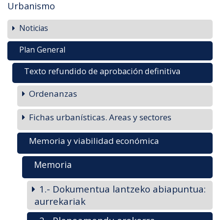
Urbanismo
Noticias
Plan General
Texto refundido de aprobación definitiva
Ordenanzas
Fichas urbanísticas. Areas y sectores
Memoria y viabilidad económica
Memoria
1.- Dokumentua lantzeko abiapuntua:
aurrekariak