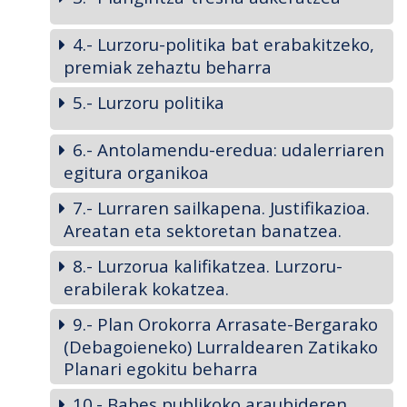
4.- Lurzoru-politika bat erabakitzeko,
premiak zehaztu beharra
5.- Lurzoru politika
6.- Antolamendu-eredua: udalerriaren
egitura organikoa
7.- Lurraren sailkapena. Justifikazioa.
Areatan eta sektoretan banatzea.
8.- Lurzorua kalifikatzea. Lurzoru-
erabilerak kokatzea.
9.- Plan Orokorra Arrasate-Bergarako
(Debagoieneko) Lurraldearen Zatikako
Planari egokitu beharra
10.- Babes publikoko araubideren