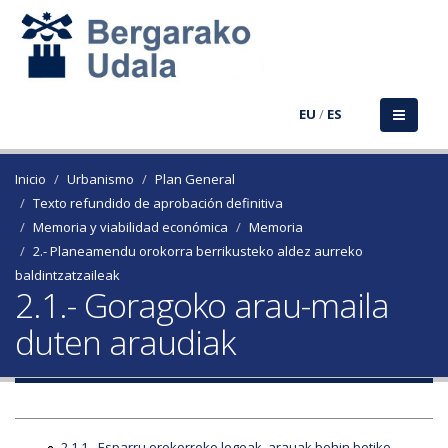
EU
/
ES
Inicio
Urbanismo
Plan General
Texto refundido de aprobación definitiva
Memoria y viabilidad económica
Memoria
2.- Planeamendu orokorra berrikusteko aldez aurreko
baldintzatzaileak
2.1.- Goragoko arau-maila
duten araudiak
2.1.1.- Esparru orokorreko legeak, arauak behin betiko