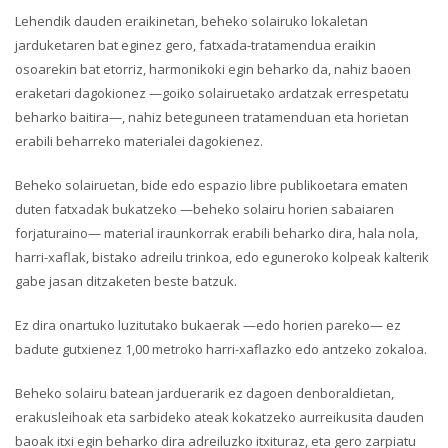
Lehendik dauden eraikinetan, beheko solairuko lokaletan
jarduketaren bat eginez gero, fatxada-tratamendua eraikin
osoarekin bat etorriz, harmonikoki egin beharko da, nahiz baoen
eraketari dagokionez —goiko solairuetako ardatzak errespetatu
beharko baitira—, nahiz beteguneen tratamenduan eta horietan
erabili beharreko materialei dagokienez.
Beheko solairuetan, bide edo espazio libre publikoetara ematen
duten fatxadak bukatzeko —beheko solairu horien sabaiaren
forjaturaino— material iraunkorrak erabili beharko dira, hala nola,
harri-xaflak, bistako adreilu trinkoa, edo eguneroko kolpeak kalterik
gabe jasan ditzaketen beste batzuk.
Ez dira onartuko luzitutako bukaerak —edo horien pareko— ez
badute gutxienez 1,00 metroko harri-xaflazko edo antzeko zokaloa.
Beheko solairu batean jarduerarik ez dagoen denboraldietan,
erakusleihoak eta sarbideko ateak kokatzeko aurreikusita dauden
baoak itxi egin beharko dira adreiluzko itxituraz, eta gero zarpiatu