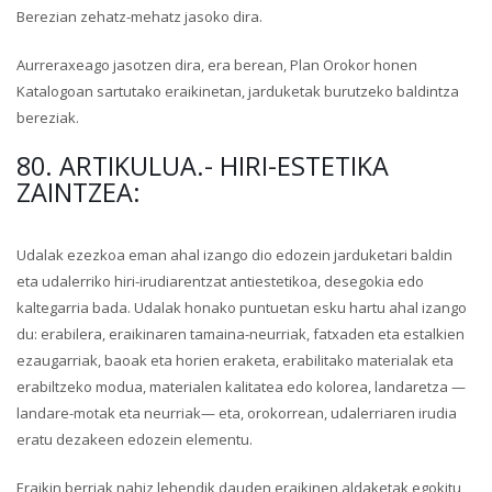
Berezian zehatz-mehatz jasoko dira.
Aurreraxeago jasotzen dira, era berean, Plan Orokor honen
Katalogoan sartutako eraikinetan, jarduketak burutzeko baldintza
bereziak.
80. ARTIKULUA.- HIRI-ESTETIKA
ZAINTZEA:
Udalak ezezkoa eman ahal izango dio edozein jarduketari baldin
eta udalerriko hiri-irudiarentzat antiestetikoa, desegokia edo
kaltegarria bada. Udalak honako puntuetan esku hartu ahal izango
du: erabilera, eraikinaren tamaina-neurriak, fatxaden eta estalkien
ezaugarriak, baoak eta horien eraketa, erabilitako materialak eta
erabiltzeko modua, materialen kalitatea edo kolorea, landaretza —
landare-motak eta neurriak— eta, orokorrean, udalerriaren irudia
eratu dezakeen edozein elementu.
Eraikin berriak nahiz lehendik dauden eraikinen aldaketak egokitu