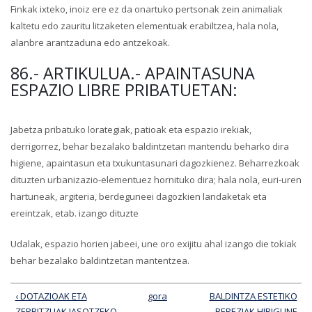
Finkak ixteko, inoiz ere ez da onartuko pertsonak zein animaliak
kaltetu edo zauritu litzaketen elementuak erabiltzea, hala nola,
alanbre arantzaduna edo antzekoak.
86.- ARTIKULUA.- APAINTASUNA
ESPAZIO LIBRE PRIBATUETAN:
Jabetza pribatuko lorategiak, patioak eta espazio irekiak,
derrigorrez, behar bezalako baldintzetan mantendu beharko dira
higiene, apaintasun eta txukuntasunari dagozkienez. Beharrezkoak
dituzten urbanizazio-elementuez hornituko dira; hala nola, euri-uren
hartuneak, argiteria, berdeguneei dagozkien landaketak eta
ereintzak, etab. izango dituzte
Udalak, espazio horien jabeei, une oro exijitu ahal izango die tokiak
behar bezalako baldintzetan mantentzea.
‹ DOTAZIOAK ETA
gora
BALDINTZA ESTETIKO
ZERBITZUAK JASOTZEKO
BEREZIAK HIRIGUNE