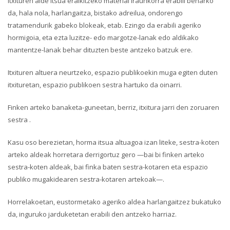
Itxituren alde itsua eraikitzeko material iraunkorra erabili beharko
da, hala nola, harlangaitza, bistako adreilua, ondorengo
tratamendurik gabeko blokeak, etab. Ezingo da erabili ageriko
hormigoia, eta ezta luzitze- edo margotze-lanak edo aldikako
mantentze-lanak behar dituzten beste antzeko batzuk ere.
Itxituren altuera neurtzeko, espazio publikoekin muga egiten duten
itxituretan, espazio publikoen sestra hartuko da oinarri.
Finken arteko banaketa-guneetan, berriz, itxitura jarri den zoruaren
sestra .
Kasu oso berezietan, horma itsua altuagoa izan liteke, sestra-koten
arteko aldeak horretara derrigortuz gero —bai bi finken arteko
sestra-koten aldeak, bai finka baten sestra-kotaren eta espazio
publiko mugakidearen sestra-kotaren artekoak—.
Horrelakoetan, eustormetako ageriko aldea harlangaitzez bukatuko
da, inguruko jarduketetan erabili den antzeko harriaz.