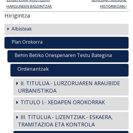
HARGUNEEN BALDINTZAK
HISTORIKOAN ›
Hirigintza
Albisteak
Plan Orokorra
Behin Betiko Onespenaren Testu Bategina
Ordenantzak
II. TITULUA.- LURZORUAREN ARAUBIDE
URBANISTIKOA
TITULO I.- XEDAPEN OROKORRAK
III. TITULUA.- LIZENTZIAK.- ESKAERA,
TRAMITAZIOA ETA KONTROLA