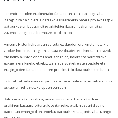
Lehendik dauden eraikinetako fatxadetan aldaketak egin ahal
izango dira baldin eta aldatzeko eskaerarekin batera proiektu egoki
bat aurkezten bada, multzo arkitektonikoaren azken emaitza
zuzena izango dela bermatzeko adinakoa.
Hirigune Historikoko arean sartuta ez dauden eraikinetan eta Plan
Orokor honen Katalogoan sartuta ez dauden eraikinetan, terrazak
eta balkoiak ixtea onartu ahal izango da, baldin eta horretarako
eskaera eraikineko etxebizitzen jabe guztiek egiten badute eta
eragingo den fatxada osoaren proiektu teknikoa aurkezten bada.
Itxiturak fatxada osorako jarduketa bakar batean egin beharko dira
eskaeran zehaztutako epeen barruan.
Balkoiak eta terrazak iraganean modu anarkikoan itxi diren
eraikinen kasuan, itxiturak legeztatzeko, eraikin osoari diseinu
bateratua emango dion proiektu bat aurkeztea agindu ahal izango