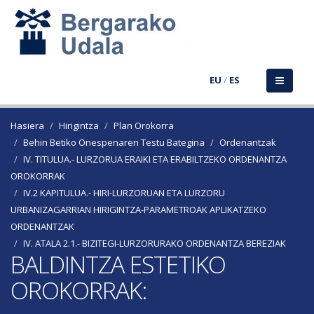
EU
/
ES
Hasiera
Hirigintza
Plan Orokorra
Behin Betiko Onespenaren Testu Bategina
Ordenantzak
IV. TITULUA.- LURZORUA ERAIKI ETA ERABILTZEKO ORDENANTZA
OROKORRAK
IV.2 KAPITULUA.- HIRI-LURZORUAN ETA LURZORU
URBANIZAGARRIAN HIRIGINTZA-PARAMETROAK APLIKATZEKO
ORDENANTZAK
IV. ATALA 2.1.- BIZITEGI-LURZORURAKO ORDENANTZA BEREZIAK
BALDINTZA ESTETIKO
OROKORRAK: