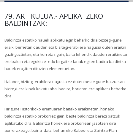
79. ARTIKULUA.- APLIKATZEKO
BALDINTZAK:
Baldintza estetiko hauek aplikatu egin beharko dira bizitegi-gune
eraiki berrietan dauden eta bizitegi-erabilera nagusia duten eraikin
guzti-guztietan, eta horretaz gain, baita lehendik dauden eraikinetan
ere baldin eta egokitze- edo birgaitze-lanak egiten badira baldintza
hauek eragiten dituzten elementuetan.
Halaber, bizitegi-erabilera nagusia ez duten beste gune batzuetan
bizitegi-eraikinak kokatu ahal badira, horietan ere aplikatu beharko
dira.
Hirigune Historikoko eremuaren baitako eraikinetan, honako
baldintza estetiko orokorrez gain, beste baldintza berezi batzuk
aplikatuko dira. Baldintza horiek era orokorrean jasotzen dira
aurreraxeago, baina idatzi beharreko Babes- eta Zaintza-Plan