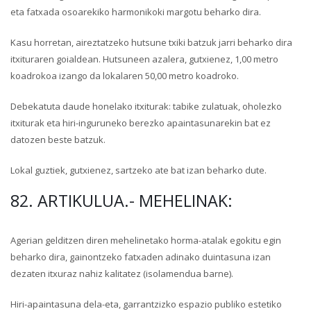
eta fatxada osoarekiko harmonikoki margotu beharko dira.
Kasu horretan, aireztatzeko hutsune txiki batzuk jarri beharko dira
itxituraren goialdean. Hutsuneen azalera, gutxienez, 1,00 metro
koadrokoa izango da lokalaren 50,00 metro koadroko.
Debekatuta daude honelako itxiturak: tabike zulatuak, oholezko
itxiturak eta hiri-inguruneko berezko apaintasunarekin bat ez
datozen beste batzuk.
Lokal guztiek, gutxienez, sartzeko ate bat izan beharko dute.
82. ARTIKULUA.- MEHELINAK:
Agerian gelditzen diren mehelinetako horma-atalak egokitu egin
beharko dira, gainontzeko fatxaden adinako duintasuna izan
dezaten itxuraz nahiz kalitatez (isolamendua barne).
Hiri-apaintasuna dela-eta, garrantzizko espazio publiko estetiko