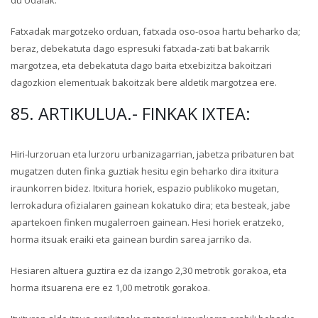
du Udalak.
Fatxadak margotzeko orduan, fatxada oso-osoa hartu beharko da;
beraz, debekatuta dago espresuki fatxada-zati bat bakarrik
margotzea, eta debekatuta dago baita etxebizitza bakoitzari
dagozkion elementuak bakoitzak bere aldetik margotzea ere.
85. ARTIKULUA.- FINKAK IXTEA:
Hiri-lurzoruan eta lurzoru urbanizagarrian, jabetza pribaturen bat
mugatzen duten finka guztiak hesitu egin beharko dira itxitura
iraunkorren bidez. Itxitura horiek, espazio publikoko mugetan,
lerrokadura ofizialaren gainean kokatuko dira; eta besteak, jabe
apartekoen finken mugalerroen gainean. Hesi horiek eratzeko,
horma itsuak eraiki eta gainean burdin sarea jarriko da.
Hesiaren altuera guztira ez da izango 2,30 metrotik gorakoa, eta
horma itsuarena ere ez 1,00 metrotik gorakoa.