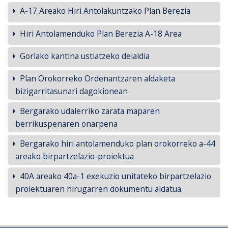
A-17 Areako Hiri Antolakuntzako Plan Berezia
Hiri Antolamenduko Plan Berezia A-18 Area
Gorlako kantina ustiatzeko deialdia
Plan Orokorreko Ordenantzaren aldaketa
bizigarritasunari dagokionean
Bergarako udalerriko zarata maparen
berrikuspenaren onarpena
Bergarako hiri antolamenduko plan orokorreko a-44
areako birpartzelazio-proiektua
40A areako 40a-1 exekuzio unitateko birpartzelazio
proiektuaren hirugarren dokumentu aldatua.