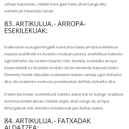
zehatz batzuetan, Udalak bere gain hartu ahal izango ditu
mehelinak hobetzeko lanak.
83. ARTIKULUA.- ARROPA-
ESEKILEKUAK:
Eraikinaren ezaugarriengatik ezinezkoa bada arropa esekilekua
espazio publikotik ez ikusteko moduan jartzea, esekilekua babestu
egin beharko da sareten bitartez edo, bestela, esekitako arropa
kanpoaldetik ez ikusteko moduko beste elementu batzuen bidez.
Elementu horiek fatxaden eraketaren baitan sartuta egon beharko
dira, eta eraikinen exekuzio-proiektuetan definitu beharko dira.
Eraikin berrietan, esekilekurik izateko aukerarik ez balego, eraikitze-
lizentzia ematerakoan, Udalak exijitu ahal izango du arropa-
lehorgailuak edo antzeko instalazioak jarri behar izatea.
84. ARTIKULUA.- FATXADAK
ALDATZEA: