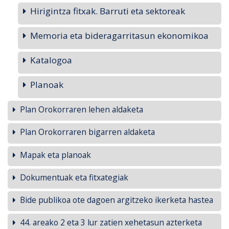
Hirigintza fitxak. Barruti eta sektoreak
Memoria eta bideragarritasun ekonomikoa
Katalogoa
Planoak
Plan Orokorraren lehen aldaketa
Plan Orokorraren bigarren aldaketa
Mapak eta planoak
Dokumentuak eta fitxategiak
Bide publikoa ote dagoen argitzeko ikerketa hastea
44. areako 2 eta 3 lur zatien xehetasun azterketa