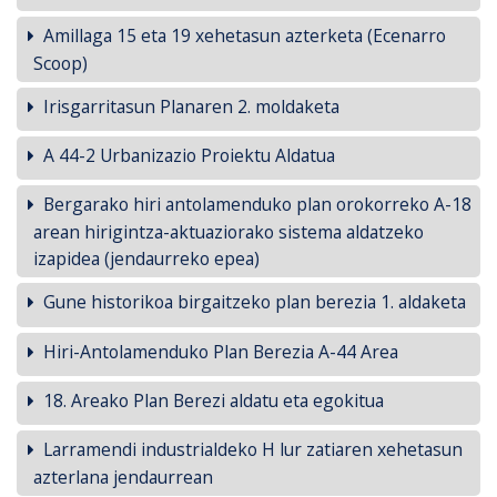
Amillaga 15 eta 19 xehetasun azterketa (Ecenarro
Scoop)
Irisgarritasun Planaren 2. moldaketa
A 44-2 Urbanizazio Proiektu Aldatua
Bergarako hiri antolamenduko plan orokorreko A-18
arean hirigintza-aktuaziorako sistema aldatzeko
izapidea (jendaurreko epea)
Gune historikoa birgaitzeko plan berezia 1. aldaketa
Hiri-Antolamenduko Plan Berezia A-44 Area
18. Areako Plan Berezi aldatu eta egokitua
Larramendi industrialdeko H lur zatiaren xehetasun
azterlana jendaurrean