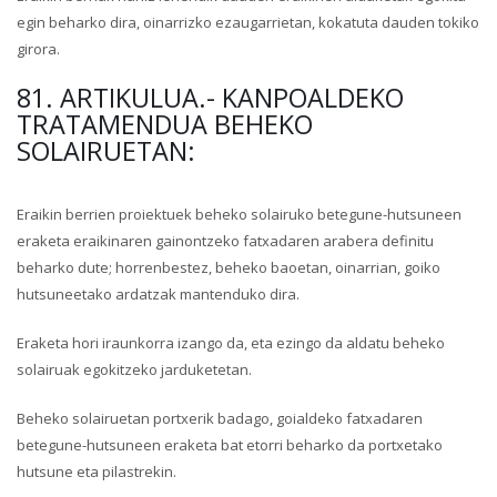
egin beharko dira, oinarrizko ezaugarrietan, kokatuta dauden tokiko
girora.
81. ARTIKULUA.- KANPOALDEKO
TRATAMENDUA BEHEKO
SOLAIRUETAN:
Eraikin berrien proiektuek beheko solairuko betegune-hutsuneen
eraketa eraikinaren gainontzeko fatxadaren arabera definitu
beharko dute; horrenbestez, beheko baoetan, oinarrian, goiko
hutsuneetako ardatzak mantenduko dira.
Eraketa hori iraunkorra izango da, eta ezingo da aldatu beheko
solairuak egokitzeko jarduketetan.
Beheko solairuetan portxerik badago, goialdeko fatxadaren
betegune-hutsuneen eraketa bat etorri beharko da portxetako
hutsune eta pilastrekin.