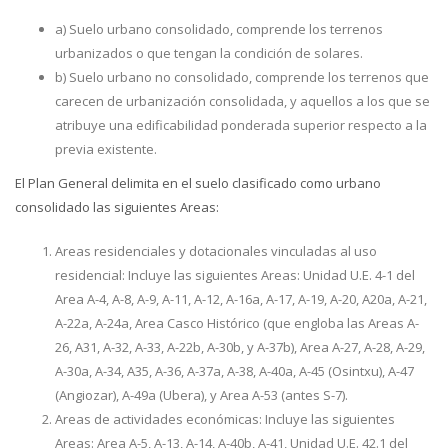
a) Suelo urbano consolidado, comprende los terrenos
urbanizados o que tengan la condición de solares.
b) Suelo urbano no consolidado, comprende los terrenos que
carecen de urbanización consolidada, y aquellos a los que se
atribuye una edificabilidad ponderada superior respecto a la
previa existente.
El Plan General delimita en el suelo clasificado como urbano
consolidado las siguientes Areas:
Areas residenciales y dotacionales vinculadas al uso
residencial: Incluye las siguientes Areas: Unidad U.E. 4-1 del
Area A-4, A-8, A-9, A-11, A-12, A-16a, A-17, A-19, A-20, A20a, A-21,
A-22a, A-24a, Area Casco Histórico (que engloba las Areas A-
26, A31, A-32, A-33, A-22b, A-30b, y A-37b), Area A-27, A-28, A-29,
A-30a, A-34, A35, A-36, A-37a, A-38, A-40a, A-45 (Osintxu), A-47
(Angiozar), A-49a (Ubera), y Area A-53 (antes S-7).
Areas de actividades económicas: Incluye las siguientes
Areas: Area A-5, A-13, A-14, A-40b, A-41, Unidad U.E. 42.1 del