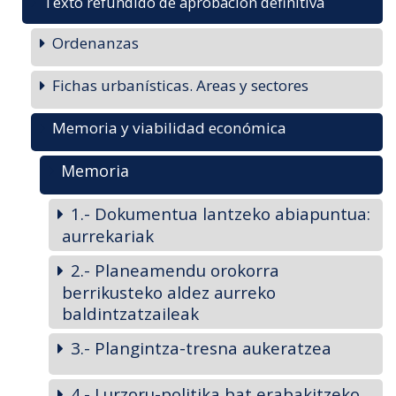
Texto refundido de aprobación definitiva
Ordenanzas
Fichas urbanísticas. Areas y sectores
Memoria y viabilidad económica
Memoria
1.- Dokumentua lantzeko abiapuntua:
aurrekariak
2.- Planeamendu orokorra
berrikusteko aldez aurreko
baldintzatzaileak
3.- Plangintza-tresna aukeratzea
4.- Lurzoru-politika bat erabakitzeko,