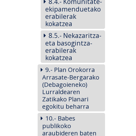
8.4.- Komunitate-
ekipamenduetako
erabilerak
kokatzea
8.5.- Nekazaritza-
eta basogintza-
erabilerak
kokatzea
9.- Plan Orokorra
Arrasate-Bergarako
(Debagoieneko)
Lurraldearen
Zatikako Planari
egokitu beharra
10.- Babes
publikoko
araubideren baten