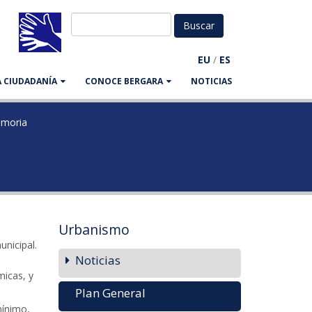
EU
/
ES
LA CIUDADANÍA
CONOCE BERGARA
NOTICIAS
moria
Urbanismo
s
unicipal.
Noticias
micas, y
Plan General
mínimo,