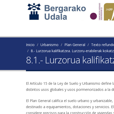
Inicio
Urbanismo
Plan General
Texto refundi
8.- Lurzorua kalifikatzea. Lurzoru-erabilerak kokatz
8.1.- Lurzorua kalifika
El Artículo 15 de la Ley de Suelo y Urbanismo define 
distintos usos globales y usos pormenorizados a la di
El Plan General califica el suelo urbano y urbanizable
destinado a equipamientos, dotaciones y servicios. El 
considere precisos para la construcción de viviendas