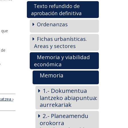
Texto refundido de
aprobación definitiva
Ordenanzas
s que
Fichas urbanísticas.
Areas y sectores
 de
Memoria y viabilidad
económica
o
Memoria
1.- Dokumentua
lantzeko abiapuntua:
katzea ›
aurrekariak
2.- Planeamendu
orokorra