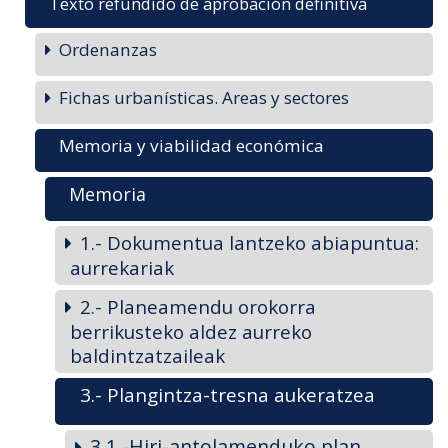
Texto refundido de aprobación definitiva
Ordenanzas
Fichas urbanísticas. Areas y sectores
Memoria y viabilidad económica
Memoria
1.- Dokumentua lantzeko abiapuntua:
aurrekariak
2.- Planeamendu orokorra
berrikusteko aldez aurreko
baldintzatzaileak
3.- Plangintza-tresna aukeratzea
3.1.-Hiri-antolamenduko plan