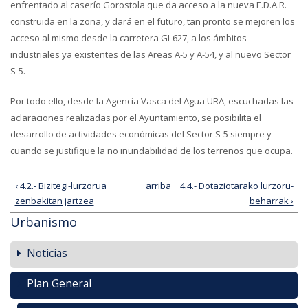
enfrentado al caserío Gorostola que da acceso a la nueva E.D.A.R.
construida en la zona, y dará en el futuro, tan pronto se mejoren los
acceso al mismo desde la carretera GI-627, a los ámbitos
industriales ya existentes de las Areas A-5 y A-54, y al nuevo Sector
S-5.
Por todo ello, desde la Agencia Vasca del Agua URA, escuchadas las
aclaraciones realizadas por el Ayuntamiento, se posibilita el
desarrollo de actividades económicas del Sector S-5 siempre y
cuando se justifique la no inundabilidad de los terrenos que ocupa.
‹ 4.2.- Bizitegi-lurzorua
arriba
4.4.- Dotaziotarako lurzoru-
zenbakitan jartzea
beharrak ›
Urbanismo
Noticias
Plan General