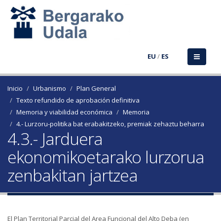
EU
/
ES
Inicio
Urbanismo
Plan General
Texto refundido de aprobación definitiva
Memoria y viabilidad económica
Memoria
4.- Lurzoru-politika bat erabakitzeko, premiak zehaztu beharra
4.3.- Jarduera
ekonomikoetarako lurzorua
zenbakitan jartzea
El Plan Territorial Parcial del Area Funcional del Alto Deba (en