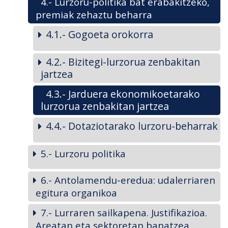
4.- Lurzoru-politika bat erabakitzeko,
premiak zehaztu beharra
4.1.- Gogoeta orokorra
4.2.- Bizitegi-lurzorua zenbakitan
jartzea
4.3.- Jarduera ekonomikoetarako
lurzorua zenbakitan jartzea
4.4.- Dotaziotarako lurzoru-beharrak
5.- Lurzoru politika
6.- Antolamendu-eredua: udalerriaren
egitura organikoa
7.- Lurraren sailkapena. Justifikazioa.
Areatan eta sektoretan banatzea.