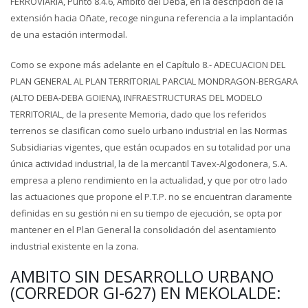
FERROVIARIA, Punto 8.4.6, Ambito del Deba, en la descripción de la
extensión hacia Oñate, recoge ninguna referencia a la implantación
de una estación intermodal.
Como se expone más adelante en el Capítulo 8.- ADECUACION DEL
PLAN GENERAL AL PLAN TERRITORIAL PARCIAL MONDRAGON-BERGARA
(ALTO DEBA-DEBA GOIENA), INFRAESTRUCTURAS DEL MODELO
TERRITORIAL, de la presente Memoria, dado que los referidos
terrenos se clasifican como suelo urbano industrial en las Normas
Subsidiarias vigentes, que están ocupados en su totalidad por una
única actividad industrial, la de la mercantil Tavex-Algodonera, S.A.
empresa a pleno rendimiento en la actualidad, y que por otro lado
las actuaciones que propone el P.T.P. no se encuentran claramente
definidas en su gestión ni en su tiempo de ejecución, se opta por
mantener en el Plan General la consolidación del asentamiento
industrial existente en la zona.
AMBITO SIN DESARROLLO URBANO
(CORREDOR GI-627) EN MEKOLALDE: