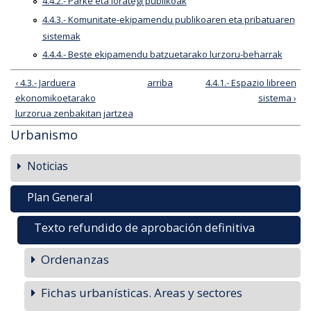
4.4.2.- Parke eta lorategi publikoak
4.4.3.- Komunitate-ekipamendu publikoaren eta pribatuaren
sistemak
4.4.4.- Beste ekipamendu batzuetarako lurzoru-beharrak
‹ 4.3.- Jarduera
arriba
4.4.1.- Espazio libreen
ekonomikoetarako
sistema ›
lurzorua zenbakitan jartzea
Urbanismo
Noticias
Plan General
Texto refundido de aprobación definitiva
Ordenanzas
Fichas urbanísticas. Areas y sectores