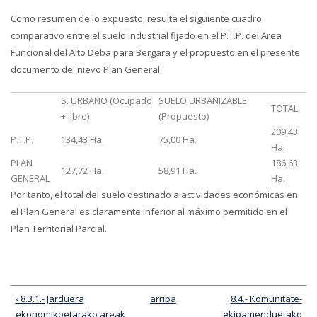
Como resumen de lo expuesto, resulta el siguiente cuadro
comparativo entre el suelo industrial fijado en el P.T.P. del Area
Funcional del Alto Deba para Bergara y el propuesto en el presente
documento del nievo Plan General.
S. URBANO (Ocupado
SUELO URBANIZABLE
TOTAL
+ libre)
(Propuesto)
209,43
P.T.P.
134,43 Ha.
75,00 Ha.
Ha.
PLAN
186,63
127,72 Ha.
58,91 Ha.
GENERAL
Ha.
Por tanto, el total del suelo destinado a actividades económicas en
el Plan General es claramente inferior al máximo permitido en el
Plan Territorial Parcial.
‹ 8.3.1.- Jarduera
arriba
8.4.- Komunitate-
ekonomikoetarako areak
ekipamenduetako