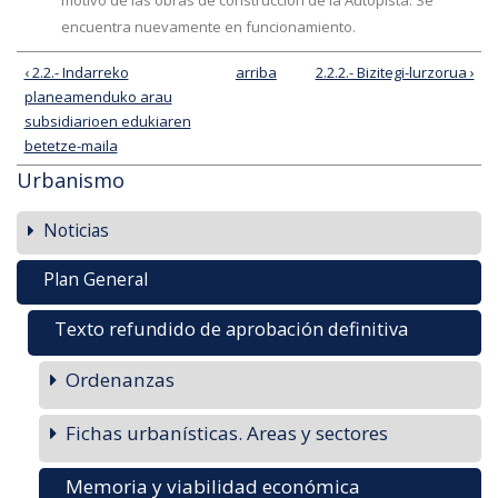
motivo de las obras de construcción de la Autopista. Se
encuentra nuevamente en funcionamiento.
‹ 2.2.- Indarreko
arriba
2.2.2.- Bizitegi-lurzorua ›
planeamenduko arau
subsidiarioen edukiaren
betetze-maila
Urbanismo
Noticias
Plan General
Texto refundido de aprobación definitiva
Ordenanzas
Fichas urbanísticas. Areas y sectores
Memoria y viabilidad económica