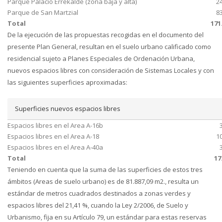
Parque Palacio Errekalde (zona baja y alta)
2
Parque de San Martzial
8
Total
171
De la ejecución de las propuestas recogidas en el documento del
presente Plan General, resultan en el suelo urbano calificado como
residencial sujeto a Planes Especiales de Ordenación Urbana,
nuevos espacios libres con consideración de Sistemas Locales y con
las siguientes superficies aproximadas:
Superficies nuevos espacios libres
Espacios libres en el Area A-16b
Espacios libres en el Area A-18
1
Espacios libres en el Area A-40a
Total
17
Teniendo en cuenta que la suma de las superficies de estos tres
ámbitos (Areas de suelo urbano) es de 81.887,09 m2., resulta un
estándar de metros cuadrados destinados a zonas verdes y
espacios libres del 21,41 %, cuando la Ley 2/2006, de Suelo y
Urbanismo, fija en su Artículo 79, un estándar para estas reservas