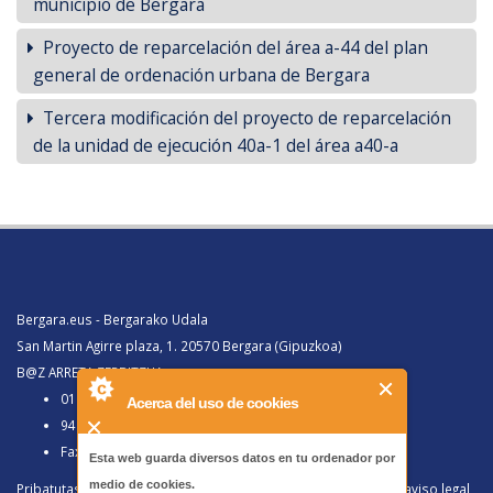
municipio de Bergara
Proyecto de reparcelación del área a-44 del plan
general de ordenación urbana de Bergara
Tercera modificación del proyecto de reparcelación
de la unidad de ejecución 40a-1 del área a40-a
Bergara.eus - Bergarako Udala
San Martin Agirre plaza, 1. 20570 Bergara (Gipuzkoa)
B@Z ARRETA ZERBITZUA:
010, Bergaratik deituz gero
Acerca del uso de cookies
943 77 91 00, Bergaraz kanpotik deituz gero
Faxa 943 77 91 63
Esta web guarda diversos datos en tu ordenador por
medio de cookies.
Pribatutasun politika eta lege oharra
/
Política de privacidad y aviso legal