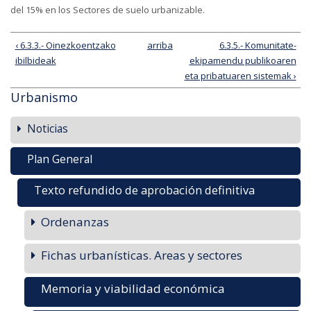
del 15% en los Sectores de suelo urbanizable.
‹ 6.3.3.- Oinezkoentzako
arriba
6.3.5.- Komunitate-
ibilbideak
ekipamendu publikoaren
eta pribatuaren sistemak ›
Urbanismo
Noticias
Plan General
Texto refundido de aprobación definitiva
Ordenanzas
Fichas urbanísticas. Areas y sectores
Memoria y viabilidad económica