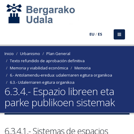
EU
/
ES
Inicio
Urbanismo
Plan General
Texto refundido de aprobación definitiva
Memoria y viabilidad económica
Memoria
6.- Antolamendu-eredua: udalerriaren egitura organikoa
6.3.- Udalerriaren egitura organikoa
6.3.4.- Espazio libreen eta
parke publikoen sistemak
6.3.4.1.- Sistemas de espacios