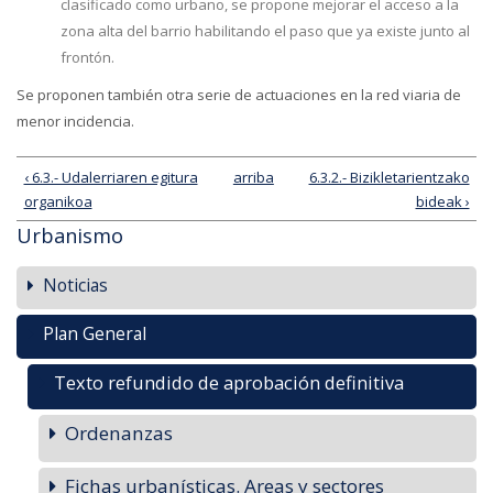
clasificado como urbano, se propone mejorar el acceso a la
zona alta del barrio habilitando el paso que ya existe junto al
frontón.
Se proponen también otra serie de actuaciones en la red viaria de
menor incidencia.
‹ 6.3.- Udalerriaren egitura
arriba
6.3.2.- Bizikletarientzako
organikoa
bideak ›
Urbanismo
Noticias
Plan General
Texto refundido de aprobación definitiva
Ordenanzas
Fichas urbanísticas. Areas y sectores