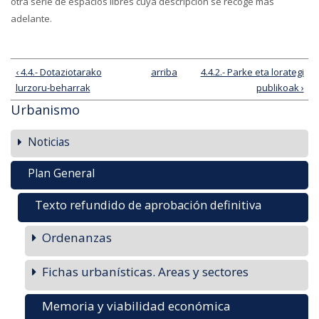
otra serie de espacios libres cuya descripción se recoge más
adelante.
‹ 4.4.- Dotaziotarako
arriba
4.4.2.- Parke eta lorategi
lurzoru-beharrak
publikoak ›
Urbanismo
Noticias
Plan General
Texto refundido de aprobación definitiva
Ordenanzas
Fichas urbanísticas. Areas y sectores
Memoria y viabilidad económica