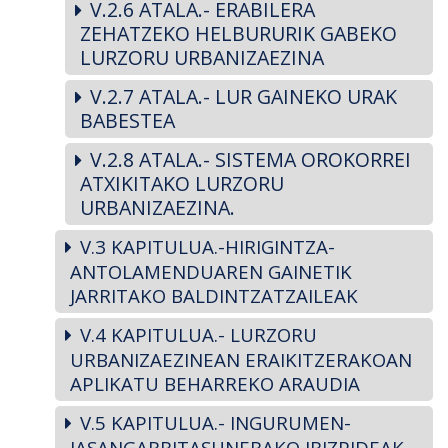
V.2.6 ATALA.- ERABILERA
ZEHATZEKO HELBURURIK GABEKO
LURZORU URBANIZAEZINA
V.2.7 ATALA.- LUR GAINEKO URAK
BABESTEA
V.2.8 ATALA.- SISTEMA OROKORREI
ATXIKITAKO LURZORU
URBANIZAEZINA.
V.3 KAPITULUA.-HIRIGINTZA-
ANTOLAMENDUAREN GAINETIK
JARRITAKO BALDINTZATZAILEAK
V.4 KAPITULUA.- LURZORU
URBANIZAEZINEAN ERAIKITZERAKOAN
APLIKATU BEHARREKO ARAUDIA
V.5 KAPITULUA.- INGURUMEN-
JASANGARRITASUNERAKO IRIZPIDEAK,