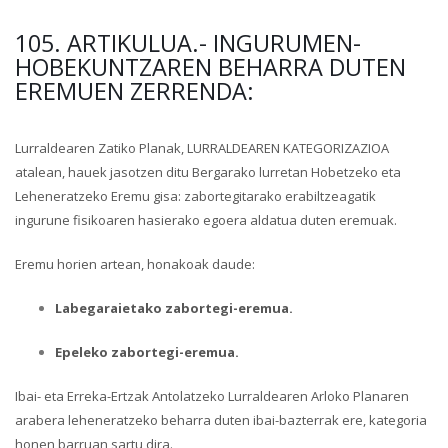
105. ARTIKULUA.- INGURUMEN-
HOBEKUNTZAREN BEHARRA DUTEN
EREMUEN ZERRENDA:
Lurraldearen Zatiko Planak, LURRALDEAREN KATEGORIZAZIOA
atalean, hauek jasotzen ditu Bergarako lurretan Hobetzeko eta
Leheneratzeko Eremu gisa: zabortegitarako erabiltzeagatik
ingurune fisikoaren hasierako egoera aldatua duten eremuak.
Eremu horien artean, honakoak daude:
Labegaraietako zabortegi-eremua.
Epeleko zabortegi-eremua.
Ibai- eta Erreka-Ertzak Antolatzeko Lurraldearen Arloko Planaren
arabera leheneratzeko beharra duten ibai-bazterrak ere, kategoria
honen barruan sartu dira.