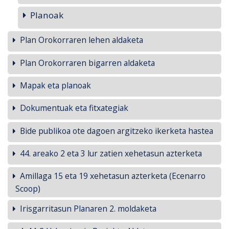
Planoak
Plan Orokorraren lehen aldaketa
Plan Orokorraren bigarren aldaketa
Mapak eta planoak
Dokumentuak eta fitxategiak
Bide publikoa ote dagoen argitzeko ikerketa hastea
44. areako 2 eta 3 lur zatien xehetasun azterketa
Amillaga 15 eta 19 xehetasun azterketa (Ecenarro
Scoop)
Irisgarritasun Planaren 2. moldaketa