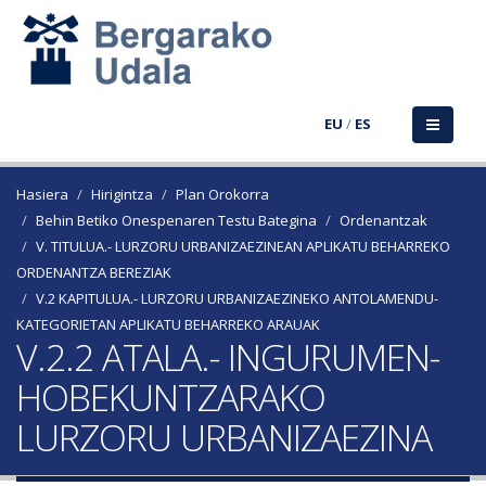
EU
/
ES
Hasiera
Hirigintza
Plan Orokorra
Behin Betiko Onespenaren Testu Bategina
Ordenantzak
V. TITULUA.- LURZORU URBANIZAEZINEAN APLIKATU BEHARREKO
ORDENANTZA BEREZIAK
V.2 KAPITULUA.- LURZORU URBANIZAEZINEKO ANTOLAMENDU-
KATEGORIETAN APLIKATU BEHARREKO ARAUAK
V.2.2 ATALA.- INGURUMEN-
HOBEKUNTZARAKO
LURZORU URBANIZAEZINA