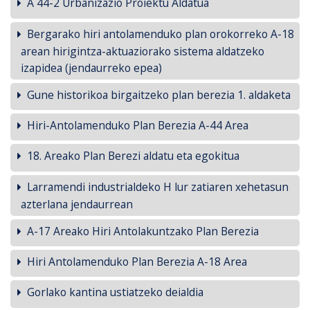
A 44-2 Urbanizazio Proiektu Aldatua
Bergarako hiri antolamenduko plan orokorreko A-18
arean hirigintza-aktuaziorako sistema aldatzeko
izapidea (jendaurreko epea)
Gune historikoa birgaitzeko plan berezia 1. aldaketa
Hiri-Antolamenduko Plan Berezia A-44 Area
18. Areako Plan Berezi aldatu eta egokitua
Larramendi industrialdeko H lur zatiaren xehetasun
azterlana jendaurrean
A-17 Areako Hiri Antolakuntzako Plan Berezia
Hiri Antolamenduko Plan Berezia A-18 Area
Gorlako kantina ustiatzeko deialdia