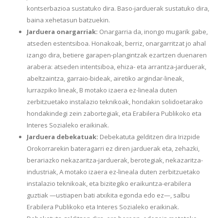
kontserbazioa sustatuko dira. Baso-jarduerak sustatuko dira,
baina xehetasun batzuekin.
Jarduera onargarriak:
Onargarria da, inongo mugarik gabe,
atseden estentsiboa. Honakoak, berriz, onargarritzat jo ahal
izango dira, betiere garapen-plangintzak ezartzen duenaren
arabera: atseden intentsiboa, ehiza- eta arrantza-jarduerak,
abeltzaintza, garraio-bideak, airetiko argindar-lineak,
lurrazpiko lineak, B motako izaera ez-lineala duten
zerbitzuetako instalazio teknikoak, hondakin solidoetarako
hondakindegi zein zabortegiak, eta Erabilera Publikoko eta
Interes Sozialeko eraikinak.
Jarduera debekatuak:
Debekatuta gelditzen dira Irizpide
Orokorrarekin bateragarri ez diren jarduerak eta, zehazki,
berariazko nekazaritza-jarduerak, berotegiak, nekazaritza-
industriak, A motako izaera ez-lineala duten zerbitzuetako
instalazio teknikoak, eta bizitegiko eraikuntza-erabilera
guztiak —ustiapen bati atxikita egonda edo ez—, salbu
Erabilera Publikoko eta Interes Sozialeko eraikinak.