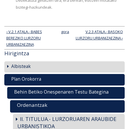
Debekatuta gelditzen dira, era berean, edozein motatako
bizitegi-hazkundeak.
‹ V.2.1 ATALA.- BABES
gora
V.2.3 ATALA.- BASOKO
BEREZIKO LURZORU
LURZORU URBANIZAEZINA ›
URBANIZAEZINA
Hirigintza
Albisteak
Plan Orokorra
Behin Betiko Onespenaren Testu Bategina
Ordenantzak
II. TITULUA.- LURZORUAREN ARAUBIDE
URBANISTIKOA