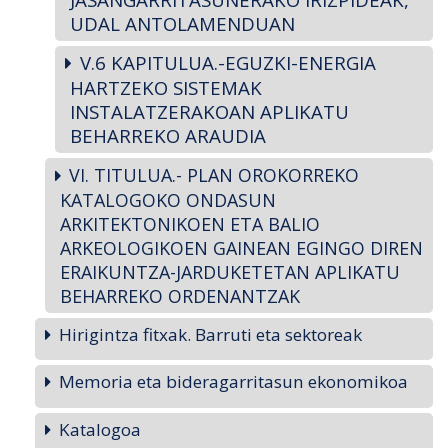
UDAL ANTOLAMENDUAN
V.6 KAPITULUA.-EGUZKI-ENERGIA
HARTZEKO SISTEMAK
INSTALATZERAKOAN APLIKATU
BEHARREKO ARAUDIA
VI. TITULUA.- PLAN OROKORREKO
KATALOGOKO ONDASUN
ARKITEKTONIKOEN ETA BALIO
ARKEOLOGIKOEN GAINEAN EGINGO DIREN
ERAIKUNTZA-JARDUKETETAN APLIKATU
BEHARREKO ORDENANTZAK
Hirigintza fitxak. Barruti eta sektoreak
Memoria eta bideragarritasun ekonomikoa
Katalogoa