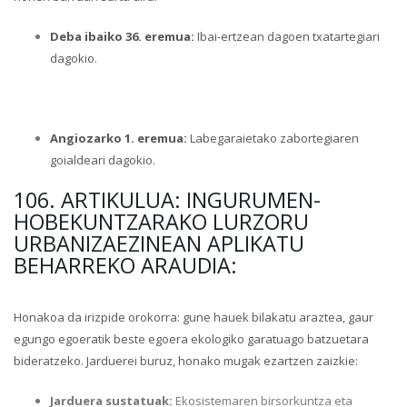
Deba ibaiko 36. eremua:
Ibai-ertzean dagoen txatartegiari
dagokio.
Angiozarko 1. eremua:
Labegaraietako zabortegiaren
goialdeari dagokio.
106. ARTIKULUA: INGURUMEN-
HOBEKUNTZARAKO LURZORU
URBANIZAEZINEAN APLIKATU
BEHARREKO ARAUDIA:
Honakoa da irizpide orokorra: gune hauek bilakatu araztea, gaur
egungo egoeratik beste egoera ekologiko garatuago batzuetara
bideratzeko. Jarduerei buruz, honako mugak ezartzen zaizkie:
Jarduera sustatuak:
Ekosistemaren birsorkuntza eta