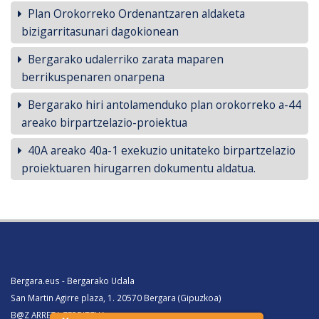
Plan Orokorreko Ordenantzaren aldaketa
bizigarritasunari dagokionean
Bergarako udalerriko zarata maparen
berrikuspenaren onarpena
Bergarako hiri antolamenduko plan orokorreko a-44
areako birpartzelazio-proiektua
40A areako 40a-1 exekuzio unitateko birpartzelazio
proiektuaren hirugarren dokumentu aldatua.
Bergara.eus - Bergarako Udala
San Martin Agirre plaza, 1. 20570 Bergara (Gipuzkoa)
B@Z ARRETA ZERBITZUA: