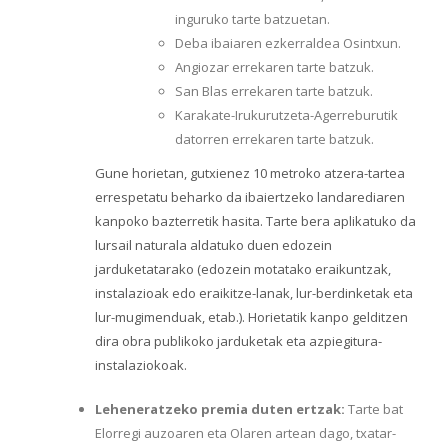
inguruko tarte batzuetan.
Deba ibaiaren ezkerraldea Osintxun.
Angiozar errekaren tarte batzuk.
San Blas errekaren tarte batzuk.
Karakate-Irukurutzeta-Agerreburutik
datorren errekaren tarte batzuk.
Gune horietan, gutxienez 10 metroko atzera-tartea
errespetatu beharko da ibaiertzeko landarediaren
kanpoko bazterretik hasita. Tarte bera aplikatuko da
lursail naturala aldatuko duen edozein
jarduketatarako (edozein motatako eraikuntzak,
instalazioak edo eraikitze-lanak, lur-berdinketak eta
lur-mugimenduak, etab.). Horietatik kanpo gelditzen
dira obra publikoko jarduketak eta azpiegitura-
instalaziokoak.
Leheneratzeko premia duten ertzak:
Tarte bat
Elorregi auzoaren eta Olaren artean dago, txatar-