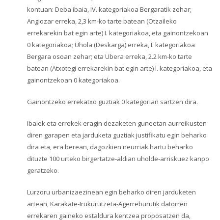
kontuan: Deba ibaia, IV. kategoriakoa Bergaratik zehar;
Angiozar erreka, 2,3 km-ko tarte batean (Otzaileko
errekarekin bat egin arte) I. kategoriakoa, eta gainontzekoan
0 kategoriakoa; Uhola (Deskarga) erreka, I. kategoriakoa
Bergara osoan zehar; eta Ubera erreka, 2.2 km-ko tarte
batean (Atxotegi errekarekin bat egin arte) I. kategoriakoa, eta
gainontzekoan 0 kategoriakoa.
Gainontzeko errekatxo guztiak 0 kategorian sartzen dira.
Ibaiek eta errekek eragin dezaketen guneetan aurreikusten
diren garapen eta jarduketa guztiak justifikatu egin beharko
dira eta, era berean, dagozkien neurriak hartu beharko
dituzte 100 urteko birgertatze-aldian uholde-arriskuez kanpo
geratzeko.
Lurzoru urbanizaezinean egin beharko diren jarduketen
artean, Karakate-Irukurutzeta-Agerreburutik datorren
errekaren gaineko estaldura kentzea proposatzen da,