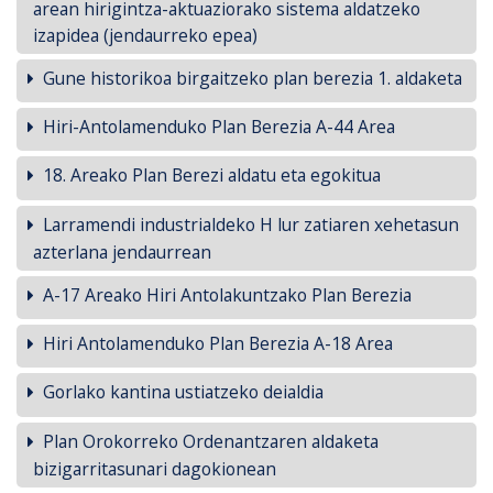
arean hirigintza-aktuaziorako sistema aldatzeko
izapidea (jendaurreko epea)
Gune historikoa birgaitzeko plan berezia 1. aldaketa
Hiri-Antolamenduko Plan Berezia A-44 Area
18. Areako Plan Berezi aldatu eta egokitua
Larramendi industrialdeko H lur zatiaren xehetasun
azterlana jendaurrean
A-17 Areako Hiri Antolakuntzako Plan Berezia
Hiri Antolamenduko Plan Berezia A-18 Area
Gorlako kantina ustiatzeko deialdia
Plan Orokorreko Ordenantzaren aldaketa
bizigarritasunari dagokionean