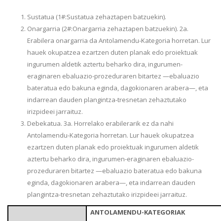
Sustatua (1#:Sustatua zehaztapen batzuekin).
Onargarria (2#:Onargarria zehaztapen batzuekin). 2a.
Erabilera onargarria da Antolamendu-Kategoria horretan. Lur
hauek okupatzea ezartzen duten planak edo proiektuak
ingurumen aldetik aztertu beharko dira, ingurumen-
eraginaren ebaluazio-prozeduraren bitartez —ebaluazio
bateratua edo bakuna eginda, dagokionaren arabera—, eta
indarrean dauden plangintza-tresnetan zehaztutako
irizpideei jarraituz.
Debekatua. 3a. Horrelako erabilerarik ez da nahi
Antolamendu-Kategoria horretan. Lur hauek okupatzea
ezartzen duten planak edo proiektuak ingurumen aldetik
aztertu beharko dira, ingurumen-eraginaren ebaluazio-
prozeduraren bitartez —ebaluazio bateratua edo bakuna
eginda, dagokionaren arabera—, eta indarrean dauden
plangintza-tresnetan zehaztutako irizpideei jarraituz.
ANTOLAMENDU-KATEGORIAK