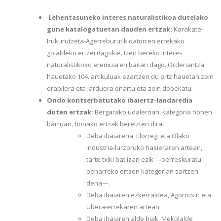
Lehentasuneko interes naturalistikoa dutelako
gune katalogatuetan dauden ertzak:
Karakate-
Irukurutzeta-Agerreburutik datorren errekako
goialdeko ertzei dagokie. Izen bereko interes
naturalistikoko eremuaren baitan dago. Ordenantza
hauetako 104. artikuluak ezartzen du ertz hauetan zein
erabilera eta jarduera onartu eta zein debekatu.
Ondo kontserbatutako ibaiertz-landaredia
duten ertzak:
Bergarako udalerrian, kategoria honen
barruan, honako ertzak bereizten dira:
Deba ibaiarena, Elorregi eta Olako
industria-lurzoruko hasieraren artean,
tarte txiki bat izan ezik —berreskuratu
beharreko ertzen kategorian sartzen
dena—.
Deba ibaiaren ezkerraldea, Agorrosin eta
Ubera-errekaren artean.
Deba ibaiaren alde biak, Mekolalde