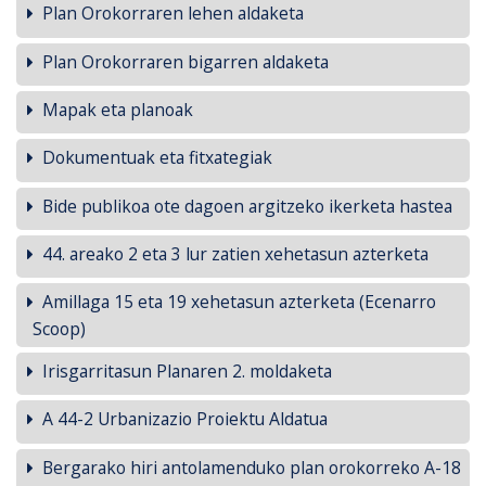
Plan Orokorraren lehen aldaketa
Plan Orokorraren bigarren aldaketa
Mapak eta planoak
Dokumentuak eta fitxategiak
Bide publikoa ote dagoen argitzeko ikerketa hastea
44. areako 2 eta 3 lur zatien xehetasun azterketa
Amillaga 15 eta 19 xehetasun azterketa (Ecenarro
Scoop)
Irisgarritasun Planaren 2. moldaketa
A 44-2 Urbanizazio Proiektu Aldatua
Bergarako hiri antolamenduko plan orokorreko A-18