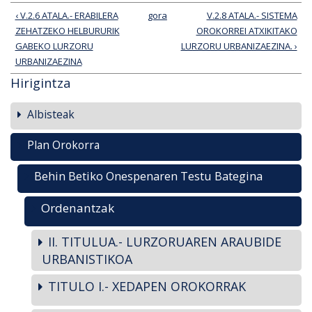
‹ V.2.6 ATALA.- ERABILERA
gora
V.2.8 ATALA.- SISTEMA
ZEHATZEKO HELBURURIK
OROKORREI ATXIKITAKO
GABEKO LURZORU
LURZORU URBANIZAEZINA. ›
URBANIZAEZINA
Hirigintza
Albisteak
Plan Orokorra
Behin Betiko Onespenaren Testu Bategina
Ordenantzak
II. TITULUA.- LURZORUAREN ARAUBIDE
URBANISTIKOA
TITULO I.- XEDAPEN OROKORRAK