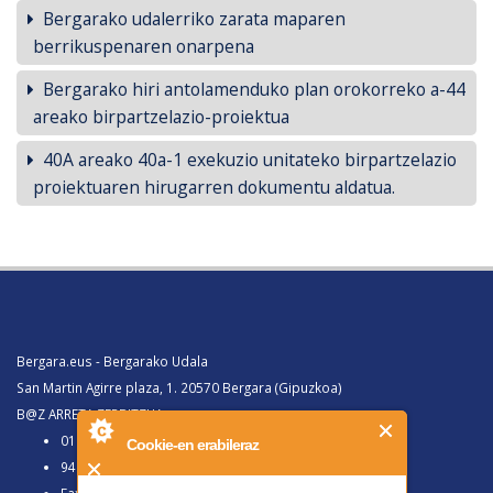
Bergarako udalerriko zarata maparen
berrikuspenaren onarpena
Bergarako hiri antolamenduko plan orokorreko a-44
areako birpartzelazio-proiektua
40A areako 40a-1 exekuzio unitateko birpartzelazio
proiektuaren hirugarren dokumentu aldatua.
Bergara.eus - Bergarako Udala
San Martin Agirre plaza, 1. 20570 Bergara (Gipuzkoa)
B@Z ARRETA ZERBITZUA:
010, Bergaratik deituz gero
Cookie-en erabileraz
943 77 91 00, Bergaraz kanpotik deituz gero
Faxa 943 77 91 63