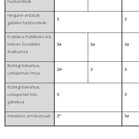
hazkundeak
Hirigune-ardatzik
3
3
gabeko hazkundeak
Erabilera Publikoko eta
Interes Sozialeko
3a
2a
2a
eraikuntza
Bizitegi bakartua,
2#
2
3
ustiapenari lotua
Bizitegi bakartua,
ustiapenari lotu
3
3
gabekoa
Instalazio arriskutsuak
3ª
3a