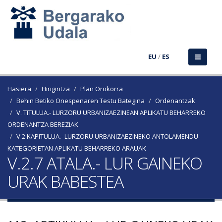
EU
/
ES
Hasiera
Hirigintza
Plan Orokorra
Behin Betiko Onespenaren Testu Bategina
Ordenantzak
V. TITULUA.- LURZORU URBANIZAEZINEAN APLIKATU BEHARREKO
ORDENANTZA BEREZIAK
V.2 KAPITULUA.- LURZORU URBANIZAEZINEKO ANTOLAMENDU-
KATEGORIETAN APLIKATU BEHARREKO ARAUAK
V.2.7 ATALA.- LUR GAINEKO
URAK BABESTEA