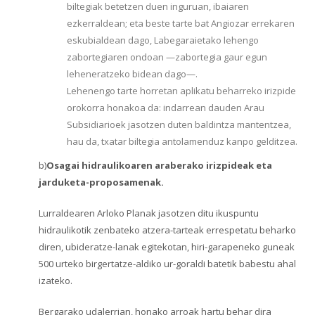
biltegiak betetzen duen inguruan, ibaiaren
ezkerraldean; eta beste tarte bat Angiozar errekaren
eskubialdean dago, Labegaraietako lehengo
zabortegiaren ondoan —zabortegia gaur egun
leheneratzeko bidean dago—.
Lehenengo tarte horretan aplikatu beharreko irizpide
orokorra honakoa da: indarrean dauden Arau
Subsidiarioek jasotzen duten baldintza mantentzea,
hau da, txatar biltegia antolamenduz kanpo gelditzea.
b)
Osagai hidraulikoaren araberako irizpideak eta
jarduketa-proposamenak.
Lurraldearen Arloko Planak jasotzen ditu ikuspuntu
hidraulikotik zenbateko atzera-tarteak errespetatu beharko
diren, ubideratze-lanak egitekotan, hiri-garapeneko guneak
500 urteko birgertatze-aldiko ur-goraldi batetik babestu ahal
izateko.
Bergarako udalerrian, honako arroak hartu behar dira