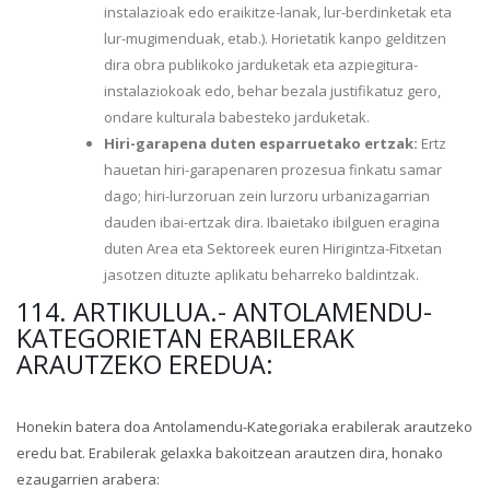
instalazioak edo eraikitze-lanak, lur-berdinketak eta
lur-mugimenduak, etab.). Horietatik kanpo gelditzen
dira obra publikoko jarduketak eta azpiegitura-
instalaziokoak edo, behar bezala justifikatuz gero,
ondare kulturala babesteko jarduketak.
Hiri-garapena duten esparruetako ertzak:
Ertz
hauetan hiri-garapenaren prozesua finkatu samar
dago; hiri-lurzoruan zein lurzoru urbanizagarrian
dauden ibai-ertzak dira. Ibaietako ibilguen eragina
duten Area eta Sektoreek euren Hirigintza-Fitxetan
jasotzen dituzte aplikatu beharreko baldintzak.
114. ARTIKULUA.- ANTOLAMENDU-
KATEGORIETAN ERABILERAK
ARAUTZEKO EREDUA:
Honekin batera doa Antolamendu-Kategoriaka erabilerak arautzeko
eredu bat. Erabilerak gelaxka bakoitzean arautzen dira, honako
ezaugarrien arabera: