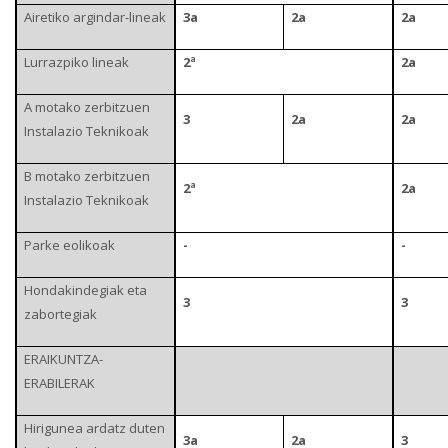
Airetiko argindar-lineak
3a
2a
2a
Lurrazpiko lineak
2ª
2a
A motako zerbitzuen
3
2a
2a
Instalazio Teknikoak
B motako zerbitzuen
2ª
2a
Instalazio Teknikoak
Parke eolikoak
-
-
Hondakindegiak eta
3
3
zabortegiak
ERAIKUNTZA-
ERABILERAK
Hirigunea ardatz duten
3a
2a
3