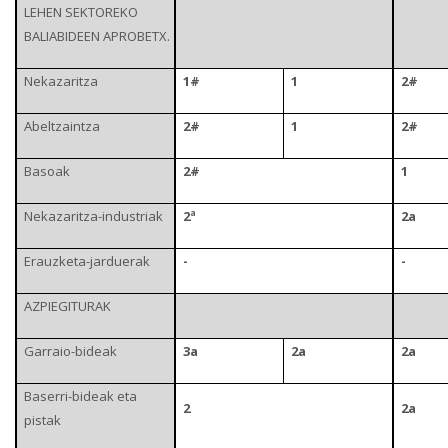
LEHEN SEKTOREKO
BALIABIDEEN APROBETX.
Nekazaritza
1#
1
2#
Abeltzaintza
2#
1
2#
Basoak
2#
1
Nekazaritza-industriak
2ª
2a
Erauzketa-jarduerak
-
-
AZPIEGITURAK
Garraio-bideak
3a
2a
2a
Baserri-bideak eta
2
2a
pistak