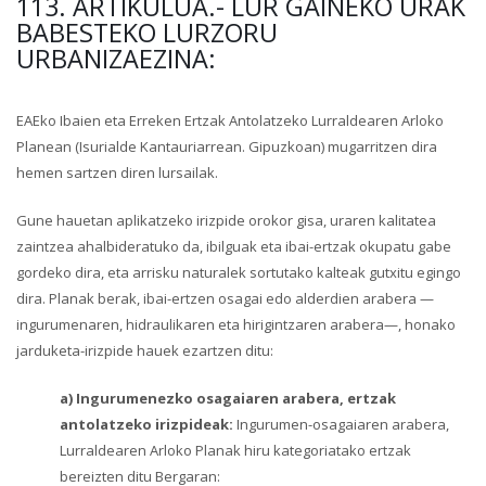
113. ARTIKULUA.- LUR GAINEKO URAK
BABESTEKO LURZORU
URBANIZAEZINA:
EAEko Ibaien eta Erreken Ertzak Antolatzeko Lurraldearen Arloko
Planean (Isurialde Kantauriarrean. Gipuzkoan) mugarritzen dira
hemen sartzen diren lursailak.
Gune hauetan aplikatzeko irizpide orokor gisa, uraren kalitatea
zaintzea ahalbideratuko da, ibilguak eta ibai-ertzak okupatu gabe
gordeko dira, eta arrisku naturalek sortutako kalteak gutxitu egingo
dira. Planak berak, ibai-ertzen osagai edo alderdien arabera —
ingurumenaren, hidraulikaren eta hirigintzaren arabera—, honako
jarduketa-irizpide hauek ezartzen ditu:
a) Ingurumenezko osagaiaren arabera, ertzak
antolatzeko irizpideak:
Ingurumen-osagaiaren arabera,
Lurraldearen Arloko Planak hiru kategoriatako ertzak
bereizten ditu Bergaran: