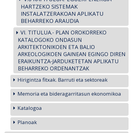
HARTZEKO SISTEMAK
INSTALATZERAKOAN APLIKATU
BEHARREKO ARAUDIA
VI. TITULUA.- PLAN OROKORREKO
KATALOGOKO ONDASUN
ARKITEKTONIKOEN ETA BALIO
ARKEOLOGIKOEN GAINEAN EGINGO DIREN
ERAIKUNTZA-JARDUKETETAN APLIKATU
BEHARREKO ORDENANTZAK
Hirigintza fitxak. Barruti eta sektoreak
Memoria eta bideragarritasun ekonomikoa
Katalogoa
Planoak