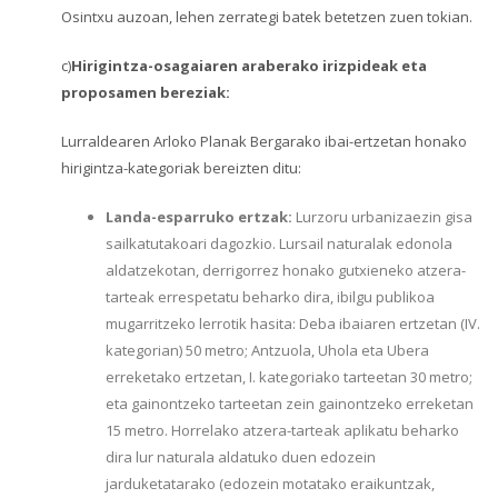
Osintxu auzoan, lehen zerrategi batek betetzen zuen tokian.
c)
Hirigintza-osagaiaren araberako irizpideak eta
proposamen bereziak:
Lurraldearen Arloko Planak Bergarako ibai-ertzetan honako
hirigintza-kategoriak bereizten ditu:
Landa-esparruko ertzak:
Lurzoru urbanizaezin gisa
sailkatutakoari dagozkio. Lursail naturalak edonola
aldatzekotan, derrigorrez honako gutxieneko atzera-
tarteak errespetatu beharko dira, ibilgu publikoa
mugarritzeko lerrotik hasita: Deba ibaiaren ertzetan (IV.
kategorian) 50 metro; Antzuola, Uhola eta Ubera
erreketako ertzetan, I. kategoriako tarteetan 30 metro;
eta gainontzeko tarteetan zein gainontzeko erreketan
15 metro. Horrelako atzera-tarteak aplikatu beharko
dira lur naturala aldatuko duen edozein
jarduketatarako (edozein motatako eraikuntzak,