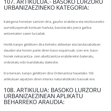
107. ARTIKULUA.- BASOKO LURZORU
URBANIZAEZINEKO KATEGORIA:
Kategoria honetan sartzen dira, gaurko erabilera eta etorkizuneko
aurreikuspenak kontuan hartuta, basotarako joera garbia
antzematen zaien lursailak.
Hortik kanpo gelditzen dira beheko aldeetan eta landazabalean
dauden eta horien parte diren baso-esparruak; izan ere, baso
horiek nekazaritza- zein abeltzaintza-erabilerekin bateratu,
ordezkatu edo txandakatu daitezke.
Era berean, kanpo gelditzen dira Ordenantza hauetako 103.
artikuluan aipatzen diren interes naturalistikoko basoak ere.
108. ARTIKULUA: BASOKO LURZORU
URBANIZAEZINEAN APLIKATU
BEHARREKO ARAUDIA: