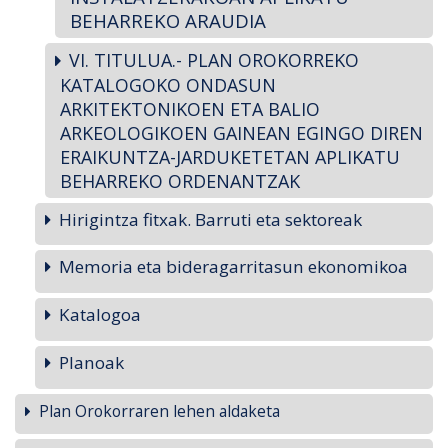
BEHARREKO ARAUDIA
VI. TITULUA.- PLAN OROKORREKO
KATALOGOKO ONDASUN
ARKITEKTONIKOEN ETA BALIO
ARKEOLOGIKOEN GAINEAN EGINGO DIREN
ERAIKUNTZA-JARDUKETETAN APLIKATU
BEHARREKO ORDENANTZAK
Hirigintza fitxak. Barruti eta sektoreak
Memoria eta bideragarritasun ekonomikoa
Katalogoa
Planoak
Plan Orokorraren lehen aldaketa