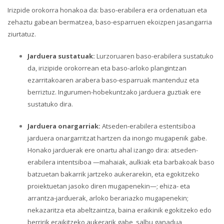
Irizpide orokorra honakoa da: baso-erabilera era ordenatuan eta
zehaztu gabean bermatzea, baso-esparruen ekoizpen jasangarria
ziurtatuz.
Jarduera sustatuak:
Lurzoruaren baso-erabilera sustatuko
da, irizipide orokorrean eta baso-arloko plangintzan
ezarritakoaren arabera baso-esparruak mantenduz eta
berriztuz. Ingurumen-hobekuntzako jarduera guztiak ere
sustatuko dira.
Jarduera onargarriak:
Atseden-erabilera estentsiboa
jarduera onargarritzat hartzen da inongo mugapenik gabe.
Honako jarduerak ere onartu ahal izango dira: atseden-
erabilera intentsiboa —mahaiak, aulkiak eta barbakoak baso
batzuetan bakarrik jartzeko aukerarekin, eta egokitzeko
proiektuetan jasoko diren mugapenekin—; ehiza- eta
arrantza-jarduerak, arloko berariazko mugapenekin;
nekazaritza eta abeltzaintza, baina eraikinik egokitzeko edo
berririk eraikitzeko aukerarik gabe, salbu ganadua