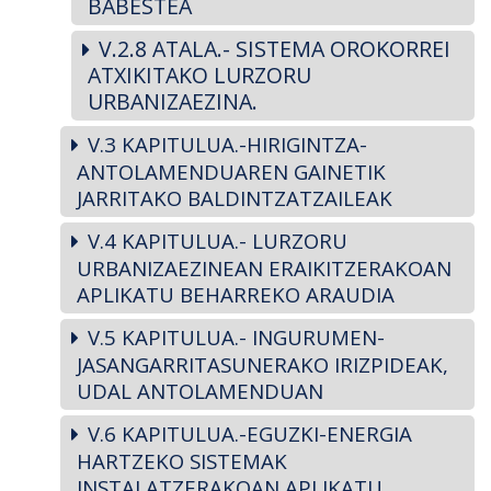
BABESTEA
V.2.8 ATALA.- SISTEMA OROKORREI
ATXIKITAKO LURZORU
URBANIZAEZINA.
V.3 KAPITULUA.-HIRIGINTZA-
ANTOLAMENDUAREN GAINETIK
JARRITAKO BALDINTZATZAILEAK
V.4 KAPITULUA.- LURZORU
URBANIZAEZINEAN ERAIKITZERAKOAN
APLIKATU BEHARREKO ARAUDIA
V.5 KAPITULUA.- INGURUMEN-
JASANGARRITASUNERAKO IRIZPIDEAK,
UDAL ANTOLAMENDUAN
V.6 KAPITULUA.-EGUZKI-ENERGIA
HARTZEKO SISTEMAK
INSTALATZERAKOAN APLIKATU