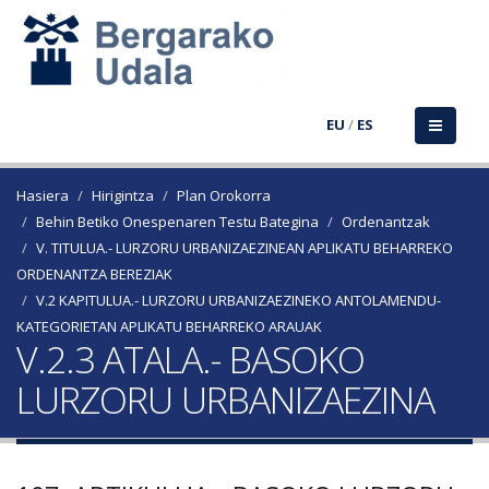
EU
/
ES
Hasiera
Hirigintza
Plan Orokorra
Behin Betiko Onespenaren Testu Bategina
Ordenantzak
V. TITULUA.- LURZORU URBANIZAEZINEAN APLIKATU BEHARREKO
ORDENANTZA BEREZIAK
V.2 KAPITULUA.- LURZORU URBANIZAEZINEKO ANTOLAMENDU-
KATEGORIETAN APLIKATU BEHARREKO ARAUAK
V.2.3 ATALA.- BASOKO
LURZORU URBANIZAEZINA