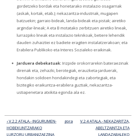
gordetzeko bordak eta horietarako instalazio osagarriak
(askak, kortak, etab.); nekazaritza-industriak, mugapen
batzuekin; garraio-bideak, landa-bideak eta pistak; airetiko
argindar-lineak; A eta B motatako zerbitzuen airetiko lineak,
lurrazpiko lineak eta instalazio teknikoak, betiere lehendik
dauden zuhaiztiei ez badiete eragiten instalatzerakoan; eta
Erabilera Publikoko eta Interes Sozialeko eraikinak.
Jarduera debekatuak:
Irizpide orokorrarekin bateraezinak
direnak eta, zehazki, berotegiak, erauzketa-jarduerak,
hondakin solidoen hondakindegi eta zabortegiak, eta
bizitegiko eraikuntza-erabilera guztiak, nekazaritza-
ustiapenetara atxikita egonda ala ez.
‹ V.2.2 ATALA.- INGURUMEN-
gora
V.2.4 ATALA.- NEKAZARITZA,
HOBEKUNTZARAKO
ABELTZAINTZA ETA
LURZORU URBANIZAEZINA
LANDAZABALEKO