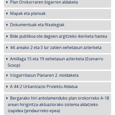
Plan Orokorraren bigarren aldaketa
Mapak eta planoak
Dokumentuak eta fitxategiak
Bide publikoa ote dagoen argitzeko ikerketa hastea
44. areako 2 eta 3 lur zatien xehetasun azterketa
Amillaga 15 eta 19 xehetasun azterketa (Ecenarro
Scoop)
Irisgarritasun Planaren 2. moldaketa
A 44-2 Urbanizazio Proiektu Aldatua
Bergarako hiri antolamenduko plan orokorreko A-18
arean hirigintza-aktuaziorako sistema aldatzeko
izapidea (jendaurreko epea)