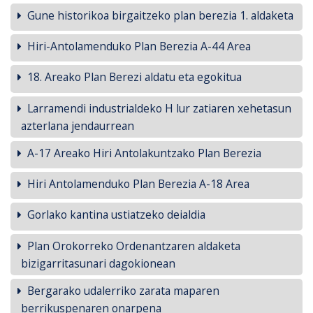
Gune historikoa birgaitzeko plan berezia 1. aldaketa
Hiri-Antolamenduko Plan Berezia A-44 Area
18. Areako Plan Berezi aldatu eta egokitua
Larramendi industrialdeko H lur zatiaren xehetasun
azterlana jendaurrean
A-17 Areako Hiri Antolakuntzako Plan Berezia
Hiri Antolamenduko Plan Berezia A-18 Area
Gorlako kantina ustiatzeko deialdia
Plan Orokorreko Ordenantzaren aldaketa
bizigarritasunari dagokionean
Bergarako udalerriko zarata maparen
berrikuspenaren onarpena