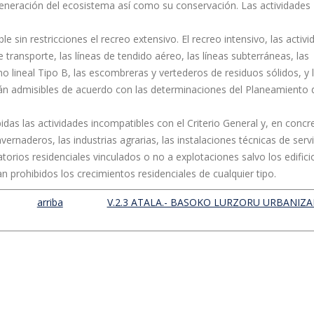
egeneración del ecosistema así como su conservación. Las actividades
le sin restricciones el recreo extensivo. El recreo intensivo, las activ
de transporte, las líneas de tendido aéreo, las líneas subterráneas, las
no lineal Tipo B, las escombreras y vertederos de residuos sólidos, y 
serán admisibles de acuerdo con las determinaciones del Planeamiento 
idas las actividades incompatibles con el Criterio General y, en concre
vernaderos, las industrias agrarias, las instalaciones técnicas de serv
catorios residenciales vinculados o no a explotaciones salvo los edifici
n prohibidos los crecimientos residenciales de cualquier tipo.
arriba
V.2.3 ATALA.- BASOKO LURZORU URBANIZAE