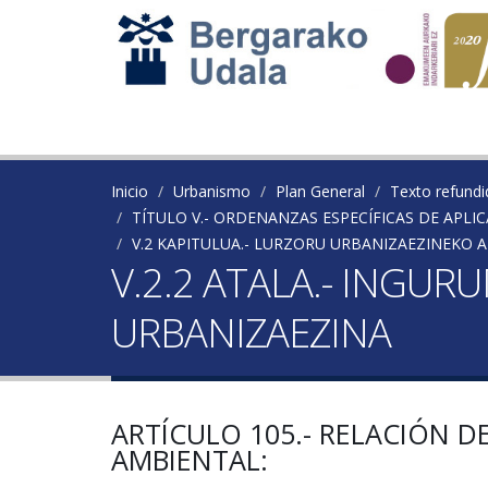
Inicio
Urbanismo
Plan General
Texto refundi
TÍTULO V.- ORDENANZAS ESPECÍFICAS DE APLI
V.2 KAPITULUA.- LURZORU URBANIZAEZINEK
V.2.2 ATALA.- ING
URBANIZAEZINA
ARTÍCULO 105.- RELACIÓN D
AMBIENTAL: