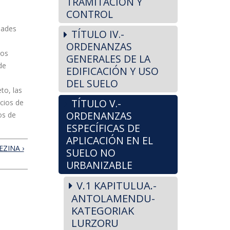
TRAMITACIÓN Y
CONTROL
idades
TÍTULO IV.-
ORDENANZAS
los
GENERALES DE LA
de
EDIFICACIÓN Y USO
DEL SUELO
to, las
TÍTULO V.-
icios de
ORDENANZAS
os de
ESPECÍFICAS DE
APLICACIÓN EN EL
ZINA ›
SUELO NO
URBANIZABLE
V.1 KAPITULUA.-
ANTOLAMENDU-
KATEGORIAK
LURZORU