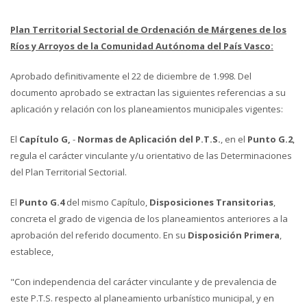
Plan Territorial Sectorial de Ordenación de Márgenes de los
Ríos y Arroyos de la Comunidad Autónoma del País Vasco:
Aprobado definitivamente el 22 de diciembre de 1.998. Del
documento aprobado se extractan las siguientes referencias a su
aplicación y relación con los planeamientos municipales vigentes:
El
Capítulo G,
-
Normas de Aplicación del P.T.S.
, en el
Punto G.2
,
regula el carácter vinculante y/u orientativo de las Determinaciones
del Plan Territorial Sectorial.
El
Punto G.4
del mismo Capítulo,
Disposiciones Transitorias
,
concreta el grado de vigencia de los planeamientos anteriores a la
aprobación del referido documento. En su
Disposición Primera
,
establece,
"Con independencia del carácter vinculante y de prevalencia de
este P.T.S. respecto al planeamiento urbanístico municipal, y en