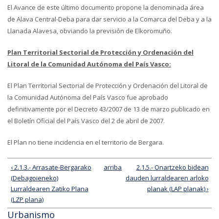
El Avance de este último documento propone la denominada área
de Alava Central-Deba para dar servicio a la Comarca del Deba y a la
Llanada Alavesa, obviando la previsión de Elkoromuño.
Plan Territorial Sectorial de Protección y Ordenación del
Litoral de la Comunidad Autónoma del País Vasco:
El Plan Territorial Sectorial de Protección y Ordenación del Litoral de
la Comunidad Autónoma del País Vasco fue aprobado
definitivamente por el Decreto 43/2007 de 13 de marzo publicado en
el Boletín Oficial del País Vasco del 2 de abril de 2007.
El Plan no tiene incidencia en el territorio de Bergara.
‹ 2.1.3.- Arrasate-Bergarako
arriba
2.1.5.- Onartzeko bidean
(Debagoieneko)
dauden lurraldearen arloko
Lurraldearen Zatiko Plana
planak (LAP planak) ›
(LZP plana)
Urbanismo