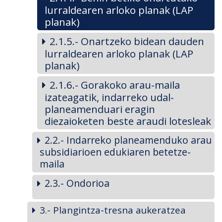
lurraldearen arloko planak (LAP
planak)
2.1.5.- Onartzeko bidean dauden
lurraldearen arloko planak (LAP
planak)
2.1.6.- Gorakoko arau-maila
izateagatik, indarreko udal-
planeamenduari eragin
diezaioketen beste araudi lotesleak
2.2.- Indarreko planeamenduko arau
subsidiarioen edukiaren betetze-
maila
2.3.- Ondorioa
3.- Plangintza-tresna aukeratzea