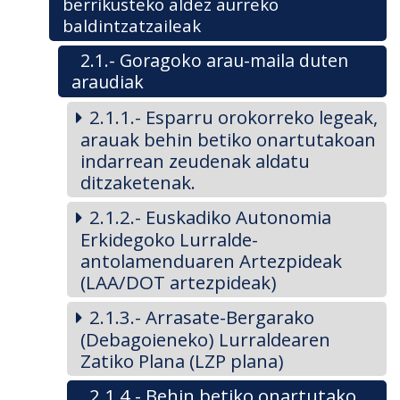
berrikusteko aldez aurreko
baldintzatzaileak
2.1.- Goragoko arau-maila duten
araudiak
2.1.1.- Esparru orokorreko legeak,
arauak behin betiko onartutakoan
indarrean zeudenak aldatu
ditzaketenak.
2.1.2.- Euskadiko Autonomia
Erkidegoko Lurralde-
antolamenduaren Artezpideak
(LAA/DOT artezpideak)
2.1.3.- Arrasate-Bergarako
(Debagoieneko) Lurraldearen
Zatiko Plana (LZP plana)
2.1.4.- Behin betiko onartutako