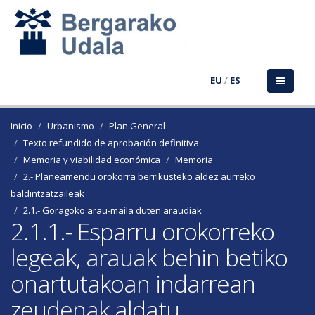
EU
/
ES
Inicio
Urbanismo
Plan General
Texto refundido de aprobación definitiva
Memoria y viabilidad económica
Memoria
2.- Planeamendu orokorra berrikusteko aldez aurreko
baldintzatzaileak
2.1.- Goragoko arau-maila duten araudiak
2.1.1.- Esparru orokorreko
legeak, arauak behin betiko
onartutakoan indarrean
zeudenak aldatu