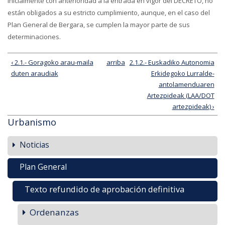
inicialmente con anterioridad a la entrada en vigor del DECRETO, no
están obligados a su estricto cumplimiento, aunque, en el caso del
Plan General de Bergara, se cumplen la mayor parte de sus
determinaciones.
‹ 2.1.- Goragoko arau-maila
arriba
2.1.2.- Euskadiko Autonomia
duten araudiak
Erkidegoko Lurralde-
antolamenduaren
Artezpideak (LAA/DOT
artezpideak) ›
Urbanismo
Noticias
Plan General
Texto refundido de aprobación definitiva
Ordenanzas