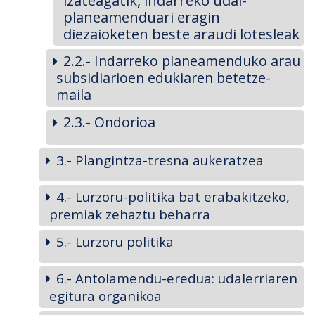
izateagatik, indarreko udal-
planeamenduari eragin
diezaioketen beste araudi lotesleak
2.2.- Indarreko planeamenduko arau
subsidiarioen edukiaren betetze-
maila
2.3.- Ondorioa
3.- Plangintza-tresna aukeratzea
4.- Lurzoru-politika bat erabakitzeko,
premiak zehaztu beharra
5.- Lurzoru politika
6.- Antolamendu-eredua: udalerriaren
egitura organikoa